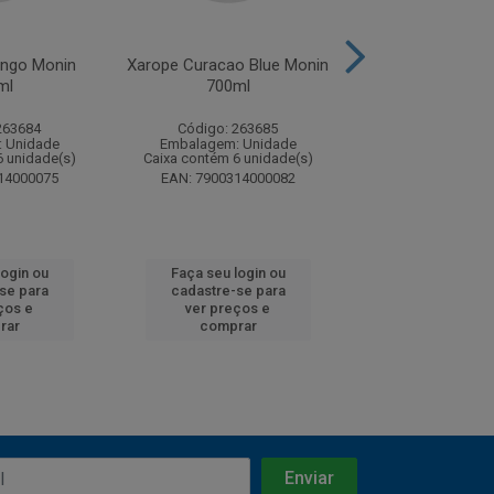
ngo Monin
Xarope Curacao Blue Monin
Xarope Tangeri
ml
700ml
700ml
263684
Código: 263685
Código: 26
 Unidade
Embalagem: Unidade
Embalagem: U
6 unidade(s)
Caixa contém 6 unidade(s)
Caixa contém 6 u
14000075
EAN: 7900314000082
EAN: 7900314
login ou
Faça seu login ou
Faça seu log
se para
cadastre-se para
cadastre-se
ços e
ver preços e
ver preços
rar
comprar
compra