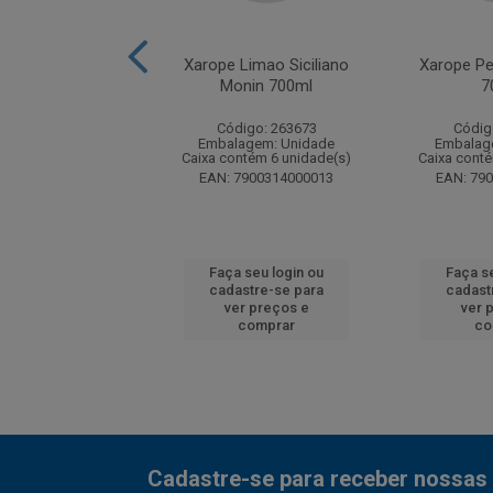
Palo Santo Monin
Xarope Limao Siciliano
Xarope P
485ml
Monin 700ml
7
digo: 277182
Código: 263673
Códig
agem: Unidade
Embalagem: Unidade
Embalag
ntém 6 unidade(s)
Caixa contém 6 unidade(s)
Caixa cont
3052911630552
EAN: 7900314000013
EAN: 79
 seu login ou
Faça seu login ou
Faça s
astre-se para
cadastre-se para
cadast
er preços e
ver preços e
ver 
comprar
comprar
co
Cadastre-se para receber nossas 