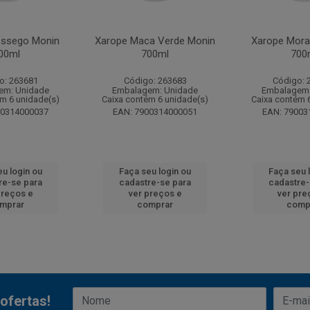
essego Monin
Xarope Maca Verde Monin
Xarope Mora
00ml
700ml
700
o: 263681
Código: 263683
Código: 
em: Unidade
Embalagem: Unidade
Embalagem:
ém 6 unidade(s)
Caixa contém 6 unidade(s)
Caixa contém 
00314000037
EAN: 7900314000051
EAN: 79003
eu login ou
Faça seu login ou
Faça seu 
re-se para
cadastre-se para
cadastre-
preços e
ver preços e
ver pre
mprar
comprar
comp
ofertas!