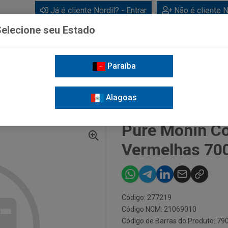
Já é cliente Nordil? - Entrar
Não é cliente N
elecione seu Estado
Paraíba
BEBIDAS
CUIDADOS PESSOAIS
LIMPEZA
FOR
Alagoas
CENTRADO FRUTAS VERMELHAS 700ML
Pure Monin Co
Vermelhas 70
Código: 277219
Código NCM: 21069010
Código de Barras do Produto: 7