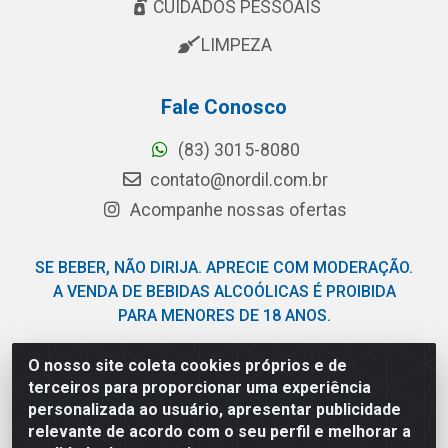
CUIDADOS PESSOAIS
LIMPEZA
Fale Conosco
(83) 3015-8080
contato@nordil.com.br
Acompanhe nossas ofertas
SE BEBER, NÃO DIRIJA. APRECIE COM MODERAÇÃO.
A VENDA DE BEBIDAS ALCOÓLICAS É PROIBIDA
PARA MENORES DE 18 ANOS.
O nosso site coleta cookies próprios e de
Nordil Distribuidora - Avenida Liberdade, 2738, Bloco F -
terceiros para proporcionar uma experiência
Sesi - Bayeux/PB - CEP 58.111-400 - CNPJ
personalizada ao usuário, apresentar publicidade
03.775.813/0001-41
relevante de acordo com o seu perfil e melhorar a