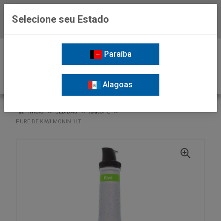
Selecione seu Estado
Baixe já o APP da Nordil
0
Paraíba
Alagoas
VOLTAR
INÍCIO
BEBIDAS
XAROPE
PURE DE KIWI MONIN 1LT