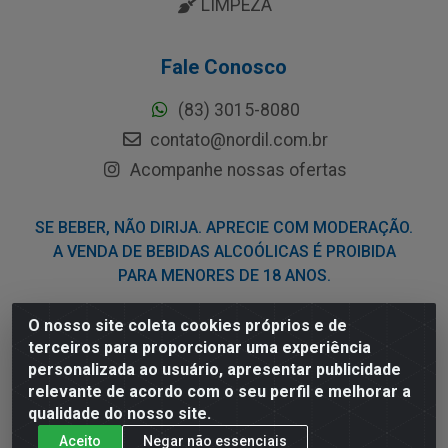
LIMPEZA
Fale Conosco
(83) 3015-8080
contato@nordil.com.br
Acompanhe nossas ofertas
SE BEBER, NÃO DIRIJA. APRECIE COM MODERAÇÃO.
A VENDA DE BEBIDAS ALCOÓLICAS É PROIBIDA
PARA MENORES DE 18 ANOS.
O nosso site coleta cookies próprios e de
Nordil Distribuidora - Avenida Liberdade, 2738, Bloco F -
terceiros para proporcionar uma experiência
Sesi - Bayeux/PB - CEP 58.111-400 - CNPJ
personalizada ao usuário, apresentar publicidade
03.775.813/0001-41
relevante de acordo com o seu perfil e melhorar a
qualidade do nosso site.
Aceito
Negar não essenciais