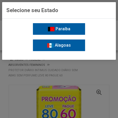
Selecione seu Estado
Baixe já o APP da Nordil
0
Paraíba
Alagoas
VOLTAR
INÍCIO
HIGIENE
ABSORVENTES FEMININOS
PROTETOR DIÁRIO INTIMUS CUIDADO DIÁRIO SEM
ABAS SEM PERFUME LEVE 80 PAGUE 60