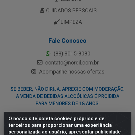
CUIDADOS PESSOAIS
LIMPEZA
Fale Conosco
(83) 3015-8080
contato@nordil.com.br
Acompanhe nossas ofertas
SE BEBER, NÃO DIRIJA. APRECIE COM MODERAÇÃO.
A VENDA DE BEBIDAS ALCOÓLICAS É PROIBIDA
PARA MENORES DE 18 ANOS.
O nosso site coleta cookies próprios e de
Nordil Distribuidora - Avenida Liberdade, 2738, Bloco F -
terceiros para proporcionar uma experiência
Sesi - Bayeux/PB - CEP 58.111-400 - CNPJ
personalizada ao usuário, apresentar publicidade