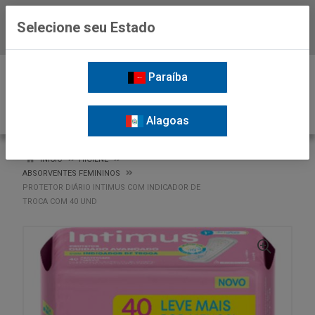
Selecione seu Estado
Baixe já o APP da Nordil
0
Paraíba
Alagoas
VOLTAR
INÍCIO
HIGIENE
ABSORVENTES FEMININOS
PROTETOR DIÁRIO INTIMUS COM INDICADOR DE
TROCA COM 40 UND