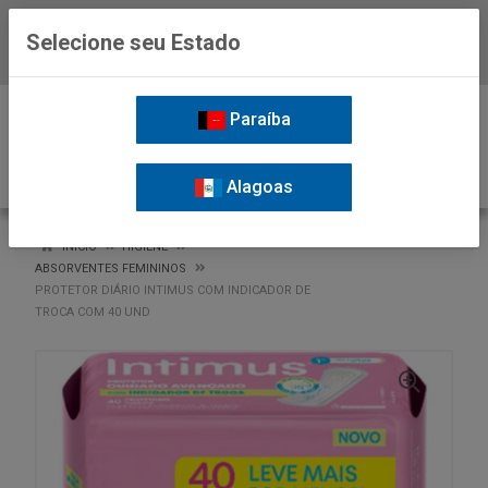
Selecione seu Estado
Baixe já o APP da Nordil
0
Paraíba
Alagoas
VOLTAR
INÍCIO
HIGIENE
ABSORVENTES FEMININOS
PROTETOR DIÁRIO INTIMUS COM INDICADOR DE
TROCA COM 40 UND