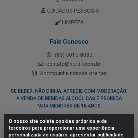
CUIDADOS PESSOAIS
LIMPEZA
Fale Conosco
(83) 3015-8080
contato@nordil.com.br
Acompanhe nossas ofertas
SE BEBER, NÃO DIRIJA. APRECIE COM MODERAÇÃO.
A VENDA DE BEBIDAS ALCOÓLICAS É PROIBIDA
PARA MENORES DE 18 ANOS.
O nosso site coleta cookies próprios e de
Nordil Distribuidora - Avenida Liberdade, 2738, Bloco F -
terceiros para proporcionar uma experiência
Sesi - Bayeux/PB - CEP 58.111-400 - CNPJ
personalizada ao usuário, apresentar publicidade