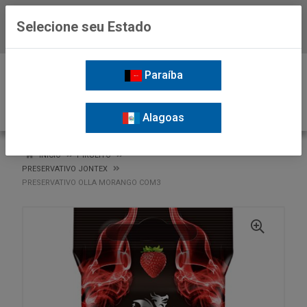
Selecione seu Estado
Baixe já o APP da Nordil
0
Paraíba
Alagoas
VOLTAR
INÍCIO
PIRULITO
PRESERVATIVO JONTEX
PRESERVATIVO OLLA MORANGO COM3