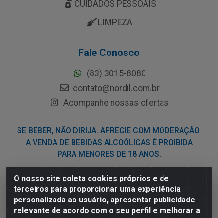
CUIDADOS PESSOAIS
LIMPEZA
Fale Conosco
(83) 3015-8080
contato@nordil.com.br
Acompanhe nossas ofertas
SE BEBER, NÃO DIRIJA. APRECIE COM MODERAÇÃO.
A VENDA DE BEBIDAS ALCOÓLICAS É PROIBIDA
PARA MENORES DE 18 ANOS.
O nosso site coleta cookies próprios e de
Nordil Distribuidora - Avenida Liberdade, 2738, Bloco F -
terceiros para proporcionar uma experiência
Sesi - Bayeux/PB - CEP 58.111-400 - CNPJ
personalizada ao usuário, apresentar publicidade
03.775.813/0001-41
relevante de acordo com o seu perfil e melhorar a