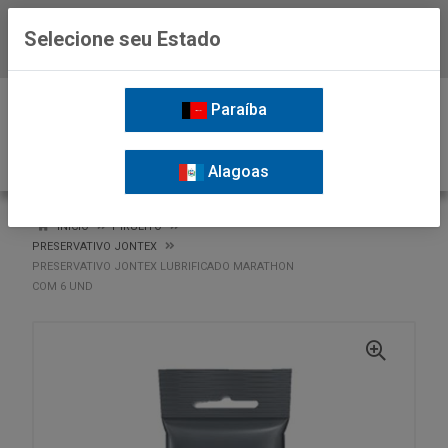
Selecione seu Estado
Baixe já o APP da Nordil
0
Paraíba
Alagoas
VOLTAR
INÍCIO
PIRULITO
PRESERVATIVO JONTEX
PRESERVATIVO JONTEX LUBRIFICADO MARATHON
COM 6 UND