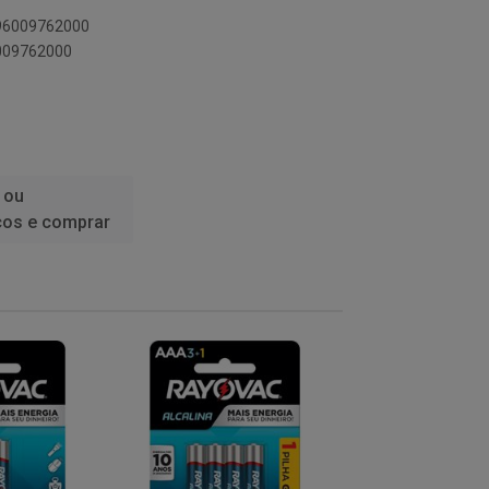
896009762000
6009762000
 ou
ços e comprar