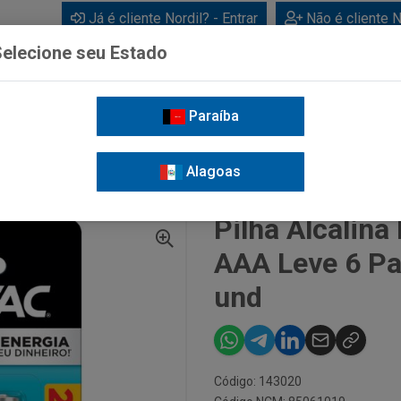
Já é cliente Nordil? - Entrar
Não é cliente N
elecione seu Estado
Paraíba
BEBIDAS
CUIDADOS PESSOAIS
LIMPEZA
FOR
Alagoas
PILHA ALCALINA RAYOVAC TAMANHO AAA LEVE 6 PAGUE 4 CARTELA COM 6 UND
Pilha Alcalin
AAA Leve 6 Pa
und
Código: 143020