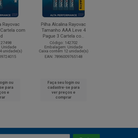
na Rayovac
Pilha Alcalina Rayovac
Pilha Alcalina Ene
Cartela com
Tamanho AAA Leve 4
AAA2 Cartela com
nd
Pague 3 Cartela co...
Código: 251
127498
Código: 142702
Embalagem: U
 Unidade
Embalagem: Unidade
Caixa contém 48 u
4 unidade(s)
Caixa contém 12 unidade(s)
EAN: 398000
09724015
EAN: 7896009765148
login ou
Faça seu login ou
Faça seu log
se para
cadastre-se para
cadastre-se 
ços e
ver preços e
ver preços
rar
comprar
comprar