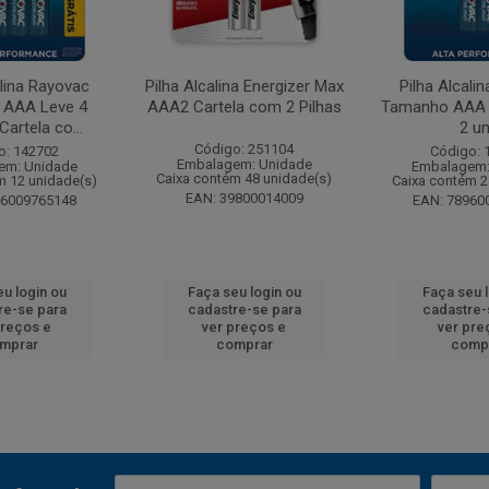
alina Rayovac
Pilha Alcalina Energizer Max
Pilha Alcali
 AAA Leve 4
AAA2 Cartela com 2 Pilhas
Tamanho AAA 
artela co...
2 u
Código: 251104
o: 142702
Código: 
Embalagem: Unidade
em: Unidade
Embalagem:
Caixa contém 48 unidade(s)
m 12 unidade(s)
Caixa contém 2
EAN: 39800014009
96009765148
EAN: 78960
u login ou
Faça seu login ou
Faça seu 
re-se para
cadastre-se para
cadastre-
preços e
ver preços e
ver pre
mprar
comprar
comp