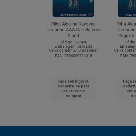
alina Energizer Max
Pilha Alcalina Rayovac
Pilha Alc
tela com 2 Pilhas
Tamanho AAA Cartela com
Tamanho
2 und
Pague 3 C
digo: 251104
Código: 127498
Códig
agem: Unidade
Embalagem: Unidade
Embalag
ntém 48 unidade(s)
Caixa contém 24 unidade(s)
Caixa conté
 39800014009
EAN: 7896009724015
EAN: 78
 seu login ou
Faça seu login ou
Faça se
astre-se para
cadastre-se para
cadast
er preços e
ver preços e
ver 
comprar
comprar
co