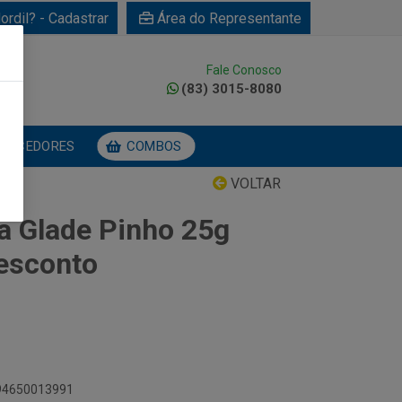
ordil? - Cadastrar
Área do Representante
Fale Conosco
0
(83) 3015-8080
NECEDORES
COMBOS
VOLTAR
ia Glade Pinho 25g
esconto
894650013991