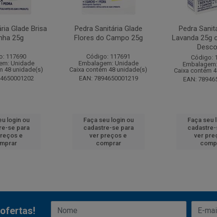
ria Glade Brisa
Pedra Sanitária Glade
Pedra Sanit
nha 25g
Flores do Campo 25g
Lavanda 25g 
Desco
o: 117690
Código: 117691
Código: 
em: Unidade
Embalagem: Unidade
Embalagem:
m 48 unidade(s)
Caixa contém 48 unidade(s)
Caixa contém 4
94650001202
EAN: 7894650001219
EAN: 78946
u login ou
Faça seu login ou
Faça seu 
re-se para
cadastre-se para
cadastre-
preços e
ver preços e
ver pre
mprar
comprar
comp
ofertas!