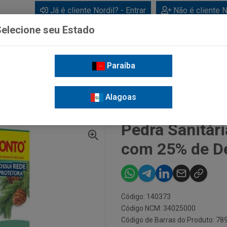
Já é cliente Nordil? - Entrar
Não é cliente N
elecione seu Estado
Paraíba
BEBIDAS
CUIDADOS PESSOAIS
LIMPEZA
FOR
Alagoas
GLADE
PEDRA SANITÁRIA GLADE PINHO 25G COM 25% DE DESCONTO
Pedra Sanitár
com 25% de D
Código: 140373
Código NCM: 34025000
Código de Barras do Produto: 7