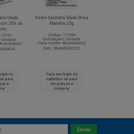
ária Glade
Pedra Sanitária Glade Brisa
Pedra Sanitári
com 25% de
Marinha 25g
Flores do Cam
nto
Código: 117690
Código: 117
117770
Embalagem: Unidade
Embalagem: U
 Unidade
Caixa contém 48 unidade(s)
Caixa contém 48 u
8 unidade(s)
EAN: 7894650001202
EAN: 7894650
50004241
login ou
Faça seu login ou
Faça seu log
se para
cadastre-se para
cadastre-se 
ços e
ver preços e
ver preços
rar
comprar
comprar