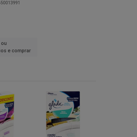
4650013991
 ou
ços e comprar