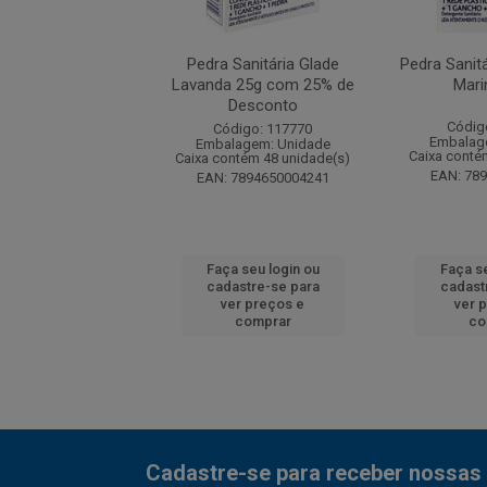
Sanitária Glade
Pedra Sanitária Glade
Pedra Sanitá
s do Campo 25g
Lavanda 25g com 25% de
Mari
Desconto
digo: 117691
Códig
Código: 117770
agem: Unidade
Embalag
Embalagem: Unidade
ntém 48 unidade(s)
Caixa conté
Caixa contém 48 unidade(s)
7894650001219
EAN: 78
EAN: 7894650004241
 seu login ou
Faça seu login ou
Faça se
astre-se para
cadastre-se para
cadast
er preços e
ver preços e
ver 
comprar
comprar
co
Cadastre-se para receber nossas 