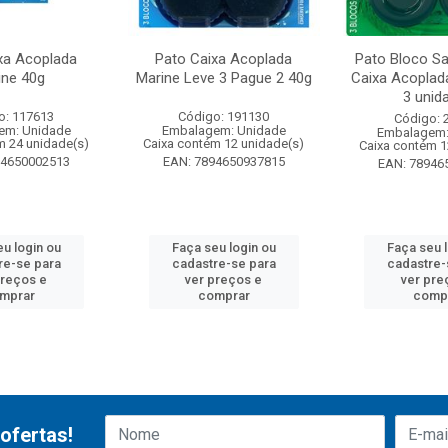
xa Acoplada
Pato Caixa Acoplada
Pato Bloco Sa
ine 40g
Marine Leve 3 Pague 2 40g
Caixa Acoplad
3 unida
o: 117613
Código: 191130
Código: 
em: Unidade
Embalagem: Unidade
Embalagem:
m 24 unidade(s)
Caixa contém 12 unidade(s)
Caixa contém 1
94650002513
EAN: 7894650937815
EAN: 78946
u login ou
Faça seu login ou
Faça seu 
re-se para
cadastre-se para
cadastre-
preços e
ver preços e
ver pre
mprar
comprar
comp
ofertas!