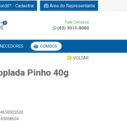
ordil? - Cadastrar
Área do Representante
Fale Conosco
0
(83) 3015-8080
NECEDORES
COMBOS
VOLTAR
oplada Pinho 40g
894650002520
4650008604