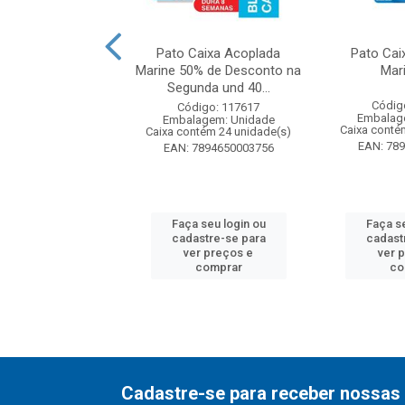
oco Espuma Ativa
Pato Caixa Acoplada
Pato Cai
Citrus
Marine 50% de Desconto na
Mar
Segunda und 40...
digo: 144815
Códig
Código: 117617
agem: Unidade
Embalag
Embalagem: Unidade
ntém 8 unidade(s)
Caixa conté
Caixa contém 24 unidade(s)
7894650014189
EAN: 78
EAN: 7894650003756
 seu login ou
Faça seu login ou
Faça se
astre-se para
cadastre-se para
cadast
er preços e
ver preços e
ver 
comprar
comprar
co
Cadastre-se para receber nossas 