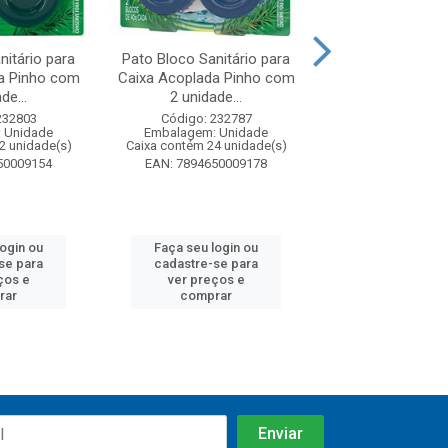
nitário para
Pato Bloco Sanitário para
Pato Bloco Espu
a Pinho com
Caixa Acoplada Pinho com
Citrus
de...
2 unidade...
Código: 144
232803
Código: 232787
Embalagem: U
 Unidade
Embalagem: Unidade
Caixa contém 8 u
2 unidade(s)
Caixa contém 24 unidade(s)
EAN: 7894650
50009154
EAN: 7894650009178
login ou
Faça seu login ou
Faça seu log
se para
cadastre-se para
cadastre-se 
ços e
ver preços e
ver preços
rar
comprar
comprar