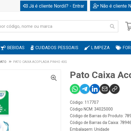
Já é cliente Nordil? - Entrar
Não é cliente N
BEBIDAS
CUIDADOS PESSOAIS
LIMPEZA
FOR
PATO
PATO CAIXA ACOPLADA PINHO 40G
Pato Caixa Ac
Código: 117707
Código NCM: 34025000
Código de Barras do Produto: 7
Código de Barras da Caixa: 789
Embalagem: Unidade