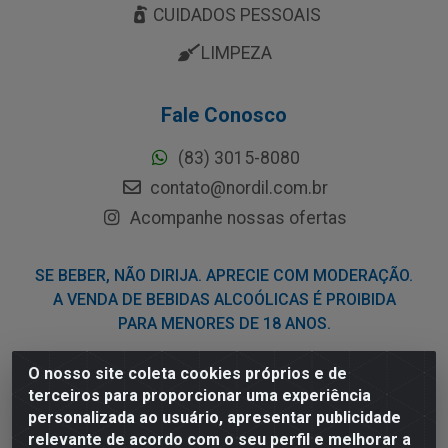
CUIDADOS PESSOAIS
LIMPEZA
Fale Conosco
(83) 3015-8080
contato@nordil.com.br
Acompanhe nossas ofertas
SE BEBER, NÃO DIRIJA. APRECIE COM MODERAÇÃO.
A VENDA DE BEBIDAS ALCOÓLICAS É PROIBIDA
PARA MENORES DE 18 ANOS.
O nosso site coleta cookies próprios e de
Nordil Distribuidora - Avenida Liberdade, 2738, Bloco F -
terceiros para proporcionar uma experiência
Sesi - Bayeux/PB - CEP 58.111-400 - CNPJ
personalizada ao usuário, apresentar publicidade
03.775.813/0001-41
relevante de acordo com o seu perfil e melhorar a