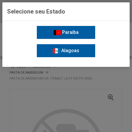
Selecione seu Estado
Baixe já o APP da Nordil
0
Paraíba
Alagoas
VOLTAR
INÍCIO
AMENDOIM
PASTA DE AMENDOIM
PASTA DE AMENDOIM DR. PEANUT LEITE EM PÓ 400G