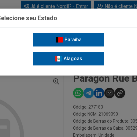
Já é cliente Nordil? - Entrar
Não é cliente N
elecione seu Estado
Paraíba
BEBIDAS
CUIDADOS PESSOAIS
LIMPEZA
FOR
Alagoas
RY MONIN 485ML
Paragon Rue B
Código: 277183
Código NCM: 21069090
Código de Barras do Produto: 3
Código de Barras da Caixa: 305
Embalagem: Unidade