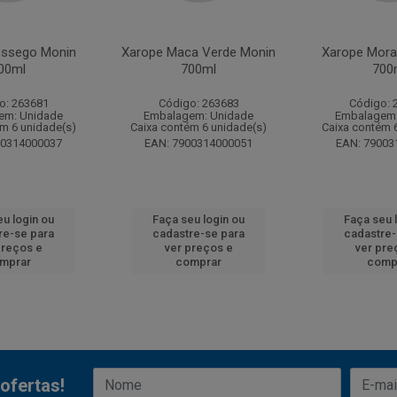
essego Monin
Xarope Maca Verde Monin
Xarope Mora
00ml
700ml
700
o: 263681
Código: 263683
Código: 
em: Unidade
Embalagem: Unidade
Embalagem:
ém 6 unidade(s)
Caixa contém 6 unidade(s)
Caixa contém 
00314000037
EAN: 7900314000051
EAN: 79003
eu login ou
Faça seu login ou
Faça seu 
re-se para
cadastre-se para
cadastre-
preços e
ver preços e
ver pre
mprar
comprar
comp
ofertas!