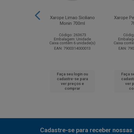
Palo Santo Monin
Xarope Limao Siciliano
Xarope P
485ml
Monin 700ml
7
digo: 277182
Código: 263673
Códig
agem: Unidade
Embalagem: Unidade
Embalag
ntém 6 unidade(s)
Caixa contém 6 unidade(s)
Caixa cont
3052911630552
EAN: 7900314000013
EAN: 79
 seu login ou
Faça seu login ou
Faça s
astre-se para
cadastre-se para
cadast
er preços e
ver preços e
ver 
comprar
comprar
co
Cadastre-se para receber nossas 