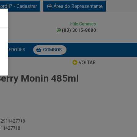
ordil? - Cadastrar
Área do Representante
Fale Conosco
0
(83) 3015-8080
NECEDORES
COMBOS
VOLTAR
erry Monin 485ml
052911427718
2911427718