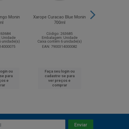
ngo Monin
Xarope Curacao Blue Monin
Xarope Tangeri
ml
700ml
700ml
263684
Código: 263685
Código: 26
 Unidade
Embalagem: Unidade
Embalagem: U
6 unidade(s)
Caixa contém 6 unidade(s)
Caixa contém 6 u
14000075
EAN: 7900314000082
EAN: 7900314
login ou
Faça seu login ou
Faça seu log
se para
cadastre-se para
cadastre-se
ços e
ver preços e
ver preços
rar
comprar
compra