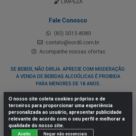
LIMPEZA
Fale Conosco
(83) 3015-8080
contato@nordil.com.br
Acompanhe nossas ofertas
SE BEBER, NÃO DIRIJA. APRECIE COM MODERAÇÃO.
A VENDA DE BEBIDAS ALCOÓLICAS É PROIBIDA
PARA MENORES DE 18 ANOS.
O nosso site coleta cookies próprios e de
Nordil Distribuidora - Avenida Liberdade, 2738, Bloco F -
terceiros para proporcionar uma experiência
Sesi - Bayeux/PB - CEP 58.111-400 - CNPJ
personalizada ao usuário, apresentar publicidade
03.775.813/0001-41
relevante de acordo com o seu perfil e melhorar a
qualidade do nosso site.
Aceito
Negar não essenciais