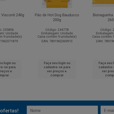
 Visconti 240g
Pâo de Hot Dog Bauducco
Bisnaguinha
200g
260
o: 255856
Código: 244778
Código: 
em: Unidade
Embalagem: Unidade
Embalagem:
m 9 unidade(s)
Caixa contém 9 unidade(s)
Caixa contém 
91962071879
EAN: 7891962069913
EAN: 78919
u login ou
Faça seu login ou
Faça seu 
re-se para
cadastre-se para
cadastre-
preços e
ver preços e
ver pre
mprar
comprar
comp
ofertas!