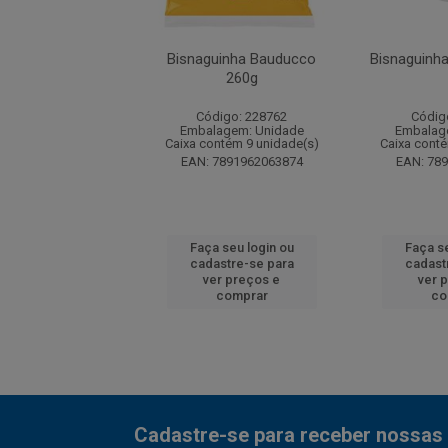
ot Dog Bauducco
Bisnaguinha Bauducco
Bisnaguinha
200g
260g
digo: 244778
Código: 228762
Códig
agem: Unidade
Embalagem: Unidade
Embalag
ntém 9 unidade(s)
Caixa contém 9 unidade(s)
Caixa conté
7891962069913
EAN: 7891962063874
EAN: 78
 seu login ou
Faça seu login ou
Faça se
astre-se para
cadastre-se para
cadast
er preços e
ver preços e
ver 
comprar
comprar
co
Cadastre-se para receber nossas 