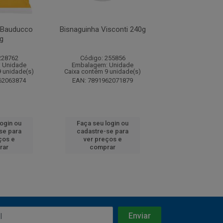
 Bauducco
Bisnaguinha Visconti 240g
Pâo de Hot Dog 
g
200g
228762
Código: 255856
Código: 244
 Unidade
Embalagem: Unidade
Embalagem: U
9 unidade(s)
Caixa contém 9 unidade(s)
Caixa contém 9 u
62063874
EAN: 7891962071879
EAN: 7891962
login ou
Faça seu login ou
Faça seu log
se para
cadastre-se para
cadastre-se 
ços e
ver preços e
ver preços
rar
comprar
comprar