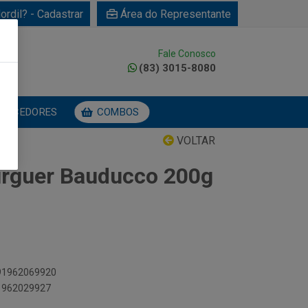
ordil? - Cadastrar
Área do Representante
Fale Conosco
0
(83) 3015-8080
NECEDORES
COMBOS
VOLTAR
rguer Bauducco 200g
891962069920
91962029927