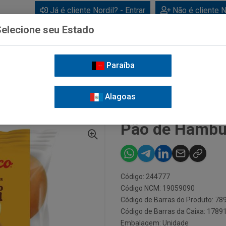
Já é cliente Nordil? - Entrar
Não é cliente N
elecione seu Estado
Paraíba
BEBIDAS
CUIDADOS PESSOAIS
LIMPEZA
FOR
Alagoas
RGUER BAUDUCCO 200G
Pão de Hambu
Código: 244777
Código NCM: 19059090
Código de Barras do Produto: 7
Código de Barras da Caixa: 178
Embalagem: Unidade