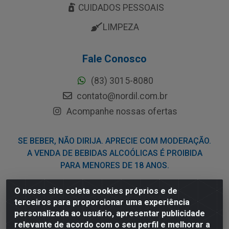
CUIDADOS PESSOAIS
LIMPEZA
Fale Conosco
(83) 3015-8080
contato@nordil.com.br
Acompanhe nossas ofertas
SE BEBER, NÃO DIRIJA. APRECIE COM MODERAÇÃO.
A VENDA DE BEBIDAS ALCOÓLICAS É PROIBIDA
PARA MENORES DE 18 ANOS.
O nosso site coleta cookies próprios e de
Nordil Distribuidora - Avenida Liberdade, 2738, Bloco F -
terceiros para proporcionar uma experiência
Sesi - Bayeux/PB - CEP 58.111-400 - CNPJ
personalizada ao usuário, apresentar publicidade
03.775.813/0001-41
relevante de acordo com o seu perfil e melhorar a