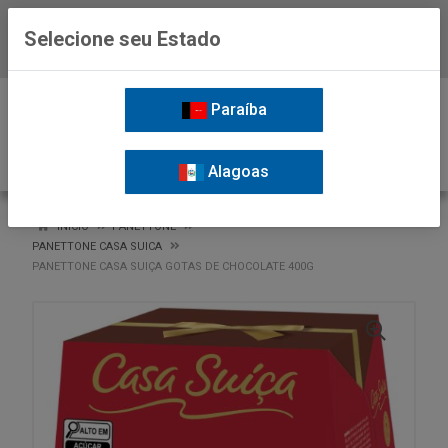
Selecione seu Estado
Baixe já o APP da Nordil
0
Paraíba
Alagoas
VOLTAR
INÍCIO
PANETTONE
PANETTONE CASA SUICA
PANETTONE CASA SUIÇA GOTAS DE CHOCOLATE 400G