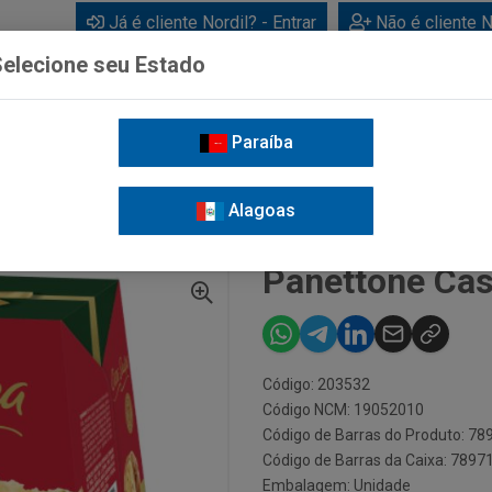
Já é cliente Nordil? - Entrar
Não é cliente N
elecione seu Estado
Paraíba
BEBIDAS
CUIDADOS PESSOAIS
LIMPEZA
FOR
Alagoas
PANETTONE CASA SUIÇA FRUTAS 400G
Panettone Cas
Código: 203532
Código NCM: 19052010
Código de Barras do Produto: 7
Código de Barras da Caixa: 789
Embalagem: Unidade