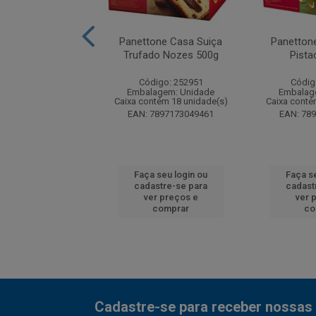
one Casa Suiça
Panettone Casa Suiça
Panetton
as Zero 400g
Trufado Nozes 500g
Pista
digo: 205870
Código: 252951
Códig
agem: Unidade
Embalagem: Unidade
Embalag
ntém 18 unidade(s)
Caixa contém 18 unidade(s)
Caixa conté
7897173000165
EAN: 7897173049461
EAN: 78
 seu login ou
Faça seu login ou
Faça s
astre-se para
cadastre-se para
cadast
er preços e
ver preços e
ver 
comprar
comprar
co
Cadastre-se para receber nossas 