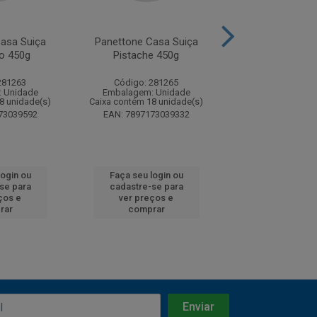
asa Suiça
Panettone Casa Suiça
Panettone Cas
ro 450g
Pistache 450g
Trufado 4
281263
Código: 281265
Código: 28
 Unidade
Embalagem: Unidade
Embalagem: U
8 unidade(s)
Caixa contém 18 unidade(s)
Caixa contém 18 u
73039592
EAN: 7897173039332
EAN: 7897173
login ou
Faça seu login ou
Faça seu log
se para
cadastre-se para
cadastre-se
ços e
ver preços e
ver preços
rar
comprar
compra