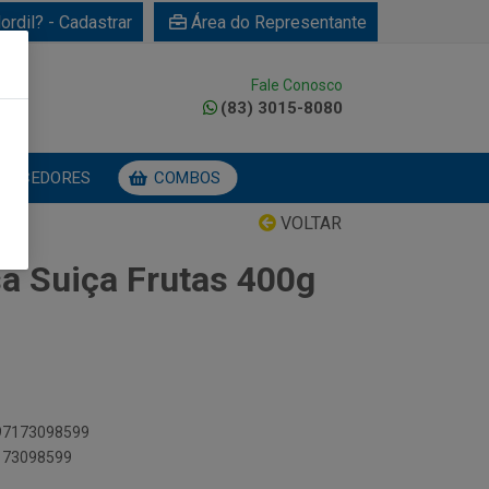
ordil? - Cadastrar
Área do Representante
Fale Conosco
0
(83) 3015-8080
NECEDORES
COMBOS
VOLTAR
a Suiça Frutas 400g
897173098599
7173098599