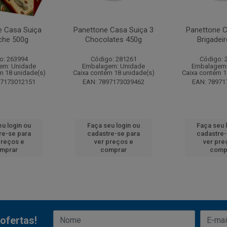
e Casa Suiça
Panettone Casa Suiça 3
Panettone C
che 500g
Chocolates 450g
Brigadei
o: 263994
Código: 281261
Código: 
em: Unidade
Embalagem: Unidade
Embalagem:
m 18 unidade(s)
Caixa contém 18 unidade(s)
Caixa contém 1
97173012151
EAN: 7897173039462
EAN: 78971
eu login ou
Faça seu login ou
Faça seu 
re-se para
cadastre-se para
cadastre-
preços e
ver preços e
ver pre
mprar
comprar
comp
ofertas!