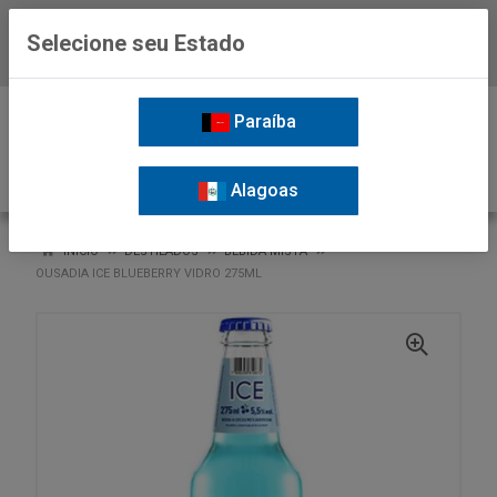
Selecione seu Estado
Baixe já o APP da Nordil
0
Paraíba
Alagoas
VOLTAR
INÍCIO
DESTILADOS
BEBIDA MISTA
OUSADIA ICE BLUEBERRY VIDRO 275ML