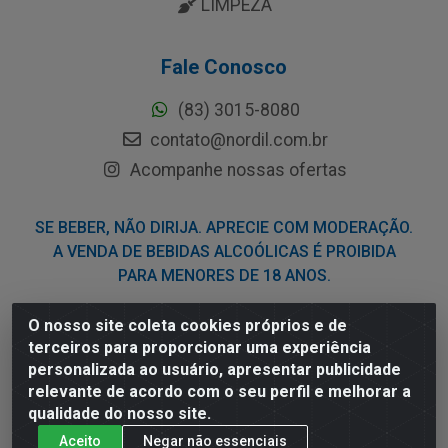
LIMPEZA
Fale Conosco
(83) 3015-8080
contato@nordil.com.br
Acompanhe nossas ofertas
SE BEBER, NÃO DIRIJA. APRECIE COM MODERAÇÃO.
A VENDA DE BEBIDAS ALCOÓLICAS É PROIBIDA
PARA MENORES DE 18 ANOS.
O nosso site coleta cookies próprios e de
Nordil Distribuidora - Avenida Liberdade, 2738, Bloco F -
terceiros para proporcionar uma experiência
Sesi - Bayeux/PB - CEP 58.111-400 - CNPJ
personalizada ao usuário, apresentar publicidade
03.775.813/0001-41
relevante de acordo com o seu perfil e melhorar a
qualidade do nosso site.
Aceito
Negar não essenciais