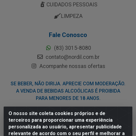
CUIDADOS PESSOAIS
LIMPEZA
Fale Conosco
(83) 3015-8080
contato@nordil.com.br
Acompanhe nossas ofertas
SE BEBER, NÃO DIRIJA. APRECIE COM MODERAÇÃO.
A VENDA DE BEBIDAS ALCOÓLICAS É PROIBIDA
PARA MENORES DE 18 ANOS.
O nosso site coleta cookies próprios e de
Nordil Distribuidora - Avenida Liberdade, 2738, Bloco F -
terceiros para proporcionar uma experiência
Sesi - Bayeux/PB - CEP 58.111-400 - CNPJ
personalizada ao usuário, apresentar publicidade
03.775.813/0001-41
relevante de acordo com o seu perfil e melhorar a