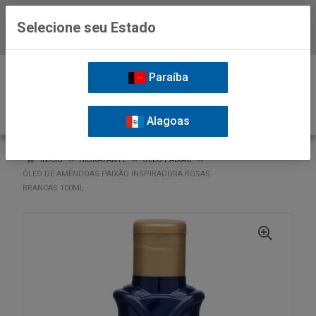
Selecione seu Estado
Baixe já o APP da Nordil
0
Paraíba
Alagoas
VOLTAR
INÍCIO
HIDRATANTE
ÓLEO PAIXÃO
ÓLEO DE AMÊNDOAS PAIXÃO INSPIRADORA ROSAS
BRANCAS 100ML