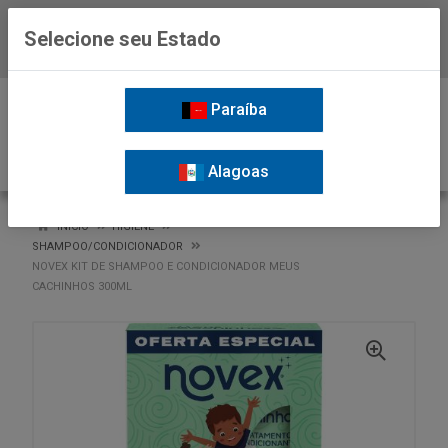
Selecione seu Estado
Baixe já o APP da Nordil
0
Paraíba
Alagoas
VOLTAR
INÍCIO
HIGIENE
SHAMPOO/CONDICIONADOR
NOVEX KIT DE SHAMPOO E CONDICIONADOR MEUS
CACHINHOS 300ML