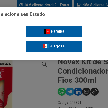
Já é cliente Nordil? - Entrar
Não é cliente N
elecione seu Estado
Paraíba
BEBIDAS
CUIDADOS PESSOAIS
LIMPEZA
FOR
Alagoas
NOVEX KIT DE SHAMPOO E CONDICIONADOR CICATRIZAÇÃO DOS FIOS 300ML
Novex Kit de 
Condicionador
Fios 300ml
Código: 242391