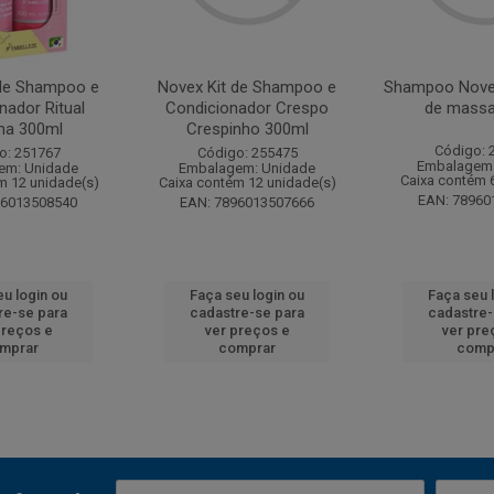
 de Shampoo e
Novex Kit de Shampoo e
Shampoo Nove
nador Ritual
Condicionador Crespo
de massa
ma 300ml
Crespinho 300ml
Código: 
o: 251767
Código: 255475
Embalagem:
em: Unidade
Embalagem: Unidade
Caixa contém 
m 12 unidade(s)
Caixa contém 12 unidade(s)
EAN: 78960
96013508540
EAN: 7896013507666
eu login ou
Faça seu login ou
Faça seu 
re-se para
cadastre-se para
cadastre-
preços e
ver preços e
ver pre
mprar
comprar
comp