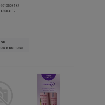
896013503132
6013503132
 ou
ços e comprar