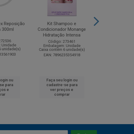
x Reposição
Kit Shampoo e
Kit Shamp
 300ml
Condicionador Monange
Condicionador
Hidratação Intensa
Lisos Brilh
272536
Código: 273461
Código: 27
 Unidade
Embalagem: Unidade
Embalagem: U
6 unidade(s)
Caixa contém 6 unidade(s)
Caixa contém 6 u
13561903
EAN: 7896235354918
EAN: 7896235
login ou
Faça seu login ou
Faça seu log
se para
cadastre-se para
cadastre-se
ços e
ver preços e
ver preços
rar
comprar
compra