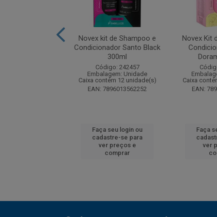
it de Shampoo e
Novex kit de Shampoo e
Novex Kit
ador Meus Cachos
Condicionador Santo Black
Condicio
300ml
300ml
Dora
digo: 242371
Código: 242457
Códig
agem: Unidade
Embalagem: Unidade
Embalag
ntém 12 unidade(s)
Caixa contém 12 unidade(s)
Caixa conté
7896013557111
EAN: 7896013562252
EAN: 78
 seu login ou
Faça seu login ou
Faça s
astre-se para
cadastre-se para
cadast
er preços e
ver preços e
ver 
comprar
comprar
co