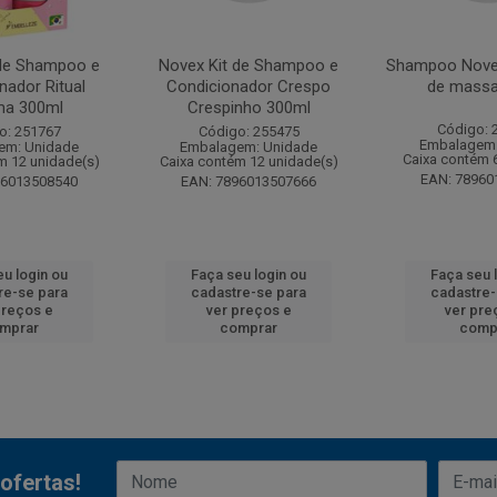
 de Shampoo e
Novex Kit de Shampoo e
Shampoo Nove
nador Ritual
Condicionador Crespo
de massa
ma 300ml
Crespinho 300ml
Código: 
o: 251767
Código: 255475
Embalagem:
em: Unidade
Embalagem: Unidade
Caixa contém 
m 12 unidade(s)
Caixa contém 12 unidade(s)
EAN: 78960
96013508540
EAN: 7896013507666
eu login ou
Faça seu login ou
Faça seu 
re-se para
cadastre-se para
cadastre-
preços e
ver preços e
ver pre
mprar
comprar
comp
ofertas!