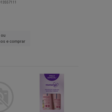
6013557111
 ou
ços e comprar