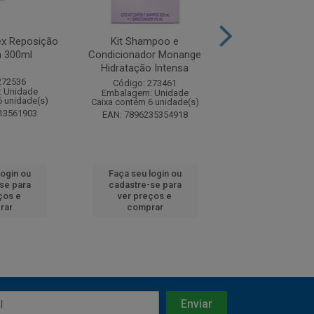
x Reposição
Kit Shampoo e
Kit Shamp
 300ml
Condicionador Monange
Condicionador
Hidratação Intensa
Lisos Brilh
272536
Código: 273461
Código: 27
 Unidade
Embalagem: Unidade
Embalagem: U
6 unidade(s)
Caixa contém 6 unidade(s)
Caixa contém 6 u
13561903
EAN: 7896235354918
EAN: 7896235
login ou
Faça seu login ou
Faça seu log
se para
cadastre-se para
cadastre-se
ços e
ver preços e
ver preços
rar
comprar
compra