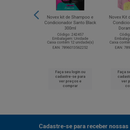
it de Shampoo e
Novex kit de Shampoo e
Novex Kit
onador Azeite de
Condicionador Santo Black
Condicio
liva 300ml
300ml
Dora
digo: 242372
Código: 242457
Códig
agem: Unidade
Embalagem: Unidade
Embalag
ntém 12 unidade(s)
Caixa contém 12 unidade(s)
Caixa conté
7896013561880
EAN: 7896013562252
EAN: 78
 seu login ou
Faça seu login ou
Faça s
astre-se para
cadastre-se para
cadast
er preços e
ver preços e
ver 
comprar
comprar
co
Cadastre-se para receber nossas 