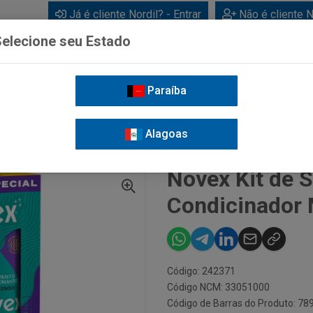
Já é cliente Nordil? - Entrar
Não é cliente N
elecione seu Estado
Paraíba
BEBIDAS
CUIDADOS PESSOAIS
LIMPEZA
FOR
Alagoas
NOVEX KIT DE SHAMPOO E CONDICINADOR MEUS CACHOS 300ML
Novex Kit de 
Condicinador
Código: 242371
Código NCM: 33051000
Código de Barras do Produto: 7