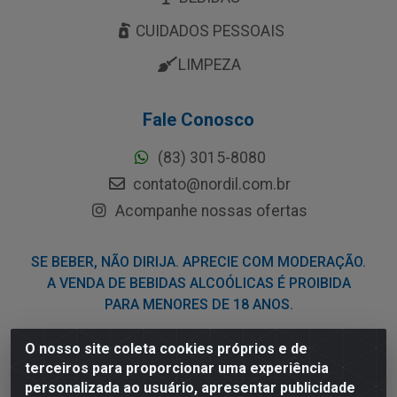
CUIDADOS PESSOAIS
LIMPEZA
Fale Conosco
(83) 3015-8080
contato@nordil.com.br
Acompanhe nossas ofertas
SE BEBER, NÃO DIRIJA. APRECIE COM MODERAÇÃO.
A VENDA DE BEBIDAS ALCOÓLICAS É PROIBIDA
PARA MENORES DE 18 ANOS.
O nosso site coleta cookies próprios e de
Nordil Distribuidora - Avenida Liberdade, 2738, Bloco F -
terceiros para proporcionar uma experiência
Sesi - Bayeux/PB - CEP 58.111-400 - CNPJ
personalizada ao usuário, apresentar publicidade