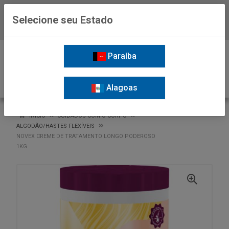
Selecione seu Estado
Baixe já o APP da Nordil
0
Paraíba
Alagoas
VOLTAR
INÍCIO
CUIDADOS COM O CORPO
ALGODÃO/HASTES FLEXÍVEIS
NOVEX CREME DE TRATAMENTO LONGO PODEROSO
1KG