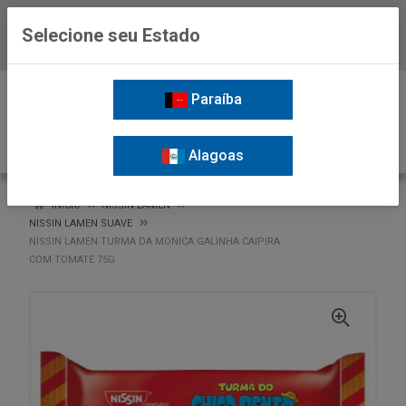
Selecione seu Estado
Baixe já o APP da Nordil
0
Paraíba
Alagoas
VOLTAR
INÍCIO
NISSIN LAMEN
NISSIN LAMEN SUAVE
NISSIN LAMEN TURMA DA MONICA GALINHA CAIPIRA
COM TOMATE 75G