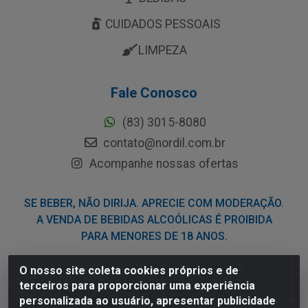
CUIDADOS PESSOAIS
LIMPEZA
Fale Conosco
(83) 3015-8080
contato@nordil.com.br
Acompanhe nossas ofertas
SE BEBER, NÃO DIRIJA. APRECIE COM MODERAÇÃO.
A VENDA DE BEBIDAS ALCOÓLICAS É PROIBIDA
PARA MENORES DE 18 ANOS.
O nosso site coleta cookies próprios e de
Nordil Distribuidora - Avenida Liberdade, 2738, Bloco F -
terceiros para proporcionar uma experiência
Sesi - Bayeux/PB - CEP 58.111-400 - CNPJ
personalizada ao usuário, apresentar publicidade