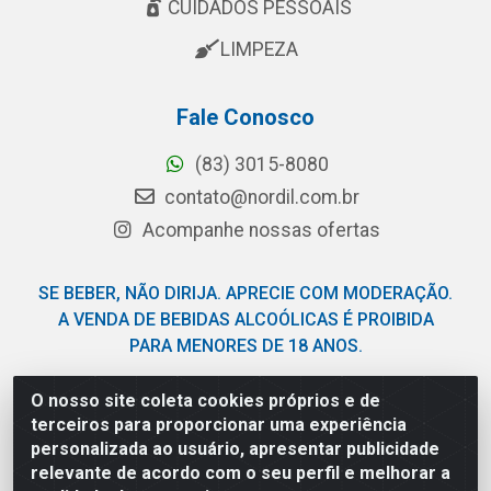
CUIDADOS PESSOAIS
LIMPEZA
Fale Conosco
(83) 3015-8080
contato@nordil.com.br
Acompanhe nossas ofertas
SE BEBER, NÃO DIRIJA. APRECIE COM MODERAÇÃO.
A VENDA DE BEBIDAS ALCOÓLICAS É PROIBIDA
PARA MENORES DE 18 ANOS.
O nosso site coleta cookies próprios e de
Nordil Distribuidora - Avenida Liberdade, 2738, Bloco F -
terceiros para proporcionar uma experiência
Sesi - Bayeux/PB - CEP 58.111-400 - CNPJ
personalizada ao usuário, apresentar publicidade
03.775.813/0001-41
relevante de acordo com o seu perfil e melhorar a