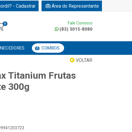
ordil? - Cadastrar
Área do Representante
Fale Conosco
0
(83) 3015-8080
NECEDORES
COMBOS
VOLTAR
ax Titanium Frutas
te 300g
899941203723