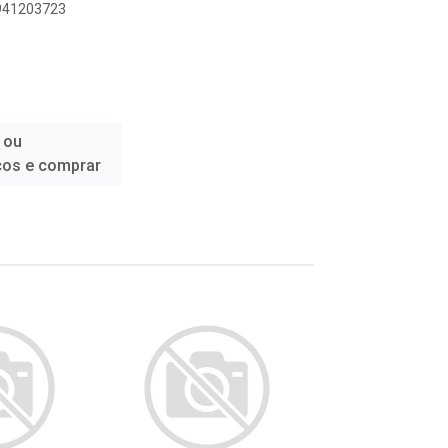
9941203723
 ou
ços e comprar