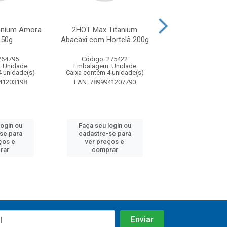
anium Amora
2HOT Max Titanium
2HOT Max Titan
150g
Abacaxi com Hortelã 200g
200g
264795
Código: 275422
Código: 27
 Unidade
Embalagem: Unidade
Embalagem: U
4 unidade(s)
Caixa contém 4 unidade(s)
Caixa contém 4 u
41203198
EAN: 7899941207790
EAN: 7899941
login ou
Faça seu login ou
Faça seu log
se para
cadastre-se para
cadastre-se
ços e
ver preços e
ver preços
rar
comprar
compra