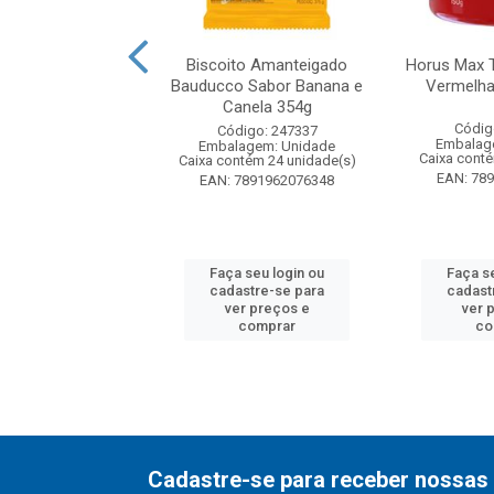
coito Marilan
Biscoito Amanteigado
Horus Max T
teigado 280g
Bauducco Sabor Banana e
Vermelha
Canela 354g
digo: 203010
Códig
Código: 247337
agem: Unidade
Embalag
Embalagem: Unidade
ntém 30 unidade(s)
Caixa cont
Caixa contém 24 unidade(s)
7896003738957
EAN: 78
EAN: 7891962076348
 seu login ou
Faça seu login ou
Faça s
astre-se para
cadastre-se para
cadast
er preços e
ver preços e
ver 
comprar
comprar
co
Cadastre-se para receber nossas 