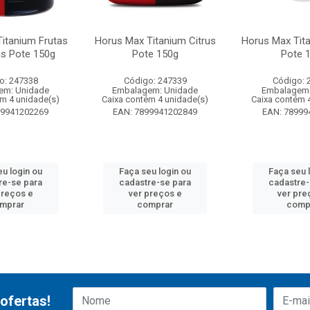
itanium Frutas
Horus Max Titanium Citrus
Horus Max Tit
s Pote 150g
Pote 150g
Pote 
o: 247338
Código: 247339
Código: 
em: Unidade
Embalagem: Unidade
Embalagem:
ém 4 unidade(s)
Caixa contém 4 unidade(s)
Caixa contém 
99941202269
EAN: 7899941202849
EAN: 78999
eu login ou
Faça seu login ou
Faça seu 
re-se para
cadastre-se para
cadastre-
preços e
ver preços e
ver pre
mprar
comprar
comp
ofertas!