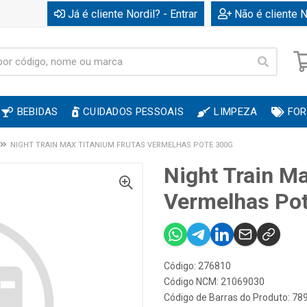
Já é cliente Nordil? - Entrar
Não é cliente N
BEBIDAS
CUIDADOS PESSOAIS
LIMPEZA
FOR
NIGHT TRAIN MAX TITANIUM FRUTAS VERMELHAS POTE 300G
Night Train M
Vermelhas Po
Código: 276810
Código NCM: 21069030
Código de Barras do Produto: 7