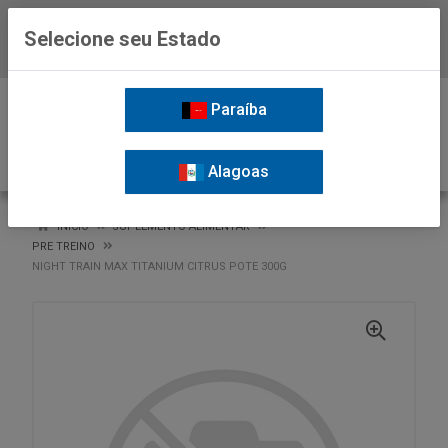
Selecione seu Estado
Baixe já o APP da Nordil
0
Paraíba
Alagoas
VOLTAR
INÍCIO
SUPLEMENTO ALIMENTAR
PRE TREINO
NIGHT TRAIN MAX TITANIUM CITRUS POTE 300G