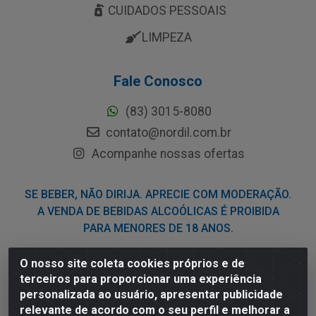
CUIDADOS PESSOAIS
LIMPEZA
Fale Conosco
(83) 3015-8080
contato@nordil.com.br
Acompanhe nossas ofertas
SE BEBER, NÃO DIRIJA. APRECIE COM MODERAÇÃO.
A VENDA DE BEBIDAS ALCOÓLICAS É PROIBIDA
PARA MENORES DE 18 ANOS.
O nosso site coleta cookies próprios e de
Nordil Distribuidora - Avenida Liberdade, 2738, Bloco F -
terceiros para proporcionar uma experiência
Sesi - Bayeux/PB - CEP 58.111-400 - CNPJ
personalizada ao usuário, apresentar publicidade
03.775.813/0001-41
relevante de acordo com o seu perfil e melhorar a