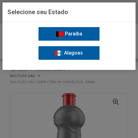
Selecione seu Estado
Baixe já o APP da Nordil
0
Paraíba
Alagoas
VOLTAR
INÍCIO
POLPA DE TOMATE
MULTIUSO UAU
MULTIUSO UAU LIMPA E BRILHA COM ÁLCOOL 500ML