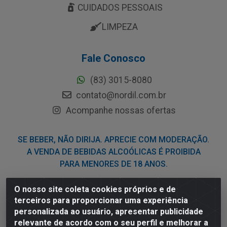
CUIDADOS PESSOAIS
LIMPEZA
Fale Conosco
(83) 3015-8080
contato@nordil.com.br
Acompanhe nossas ofertas
SE BEBER, NÃO DIRIJA. APRECIE COM MODERAÇÃO.
A VENDA DE BEBIDAS ALCOÓLICAS É PROIBIDA
PARA MENORES DE 18 ANOS.
O nosso site coleta cookies próprios e de
Nordil Distribuidora - Avenida Liberdade, 2738, Bloco F -
terceiros para proporcionar uma experiência
Sesi - Bayeux/PB - CEP 58.111-400 - CNPJ
personalizada ao usuário, apresentar publicidade
03.775.813/0001-41
relevante de acordo com o seu perfil e melhorar a