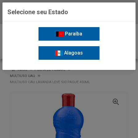
Selecione seu Estado
Baixe já o APP da Nordil
0
Paraíba
Alagoas
VOLTAR
INÍCIO
POLPA DE TOMATE
MULTIUSO UAU
MULTIUSO UAU LAVANDA LEVE 500 PAGUE 450ML