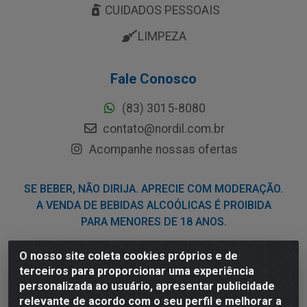
CUIDADOS PESSOAIS
LIMPEZA
Fale Conosco
(83) 3015-8080
contato@nordil.com.br
Acompanhe nossas ofertas
SE BEBER, NÃO DIRIJA. APRECIE COM MODERAÇÃO.
A VENDA DE BEBIDAS ALCOÓLICAS É PROIBIDA
PARA MENORES DE 18 ANOS.
O nosso site coleta cookies próprios e de
Nordil Distribuidora - Avenida Liberdade, 2738, Bloco F -
terceiros para proporcionar uma experiência
Sesi - Bayeux/PB - CEP 58.111-400 - CNPJ
personalizada ao usuário, apresentar publicidade
03.775.813/0001-41
relevante de acordo com o seu perfil e melhorar a