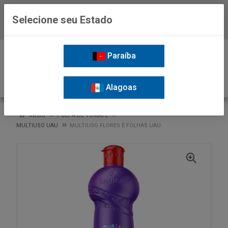
Selecione seu Estado
Baixe já o APP da Nordil
0
Paraíba
Alagoas
VOLTAR
INÍCIO
POLPA DE TOMATE
MULTIUSO UAU
MULTIUSO FLORES E FOLHAS UAU