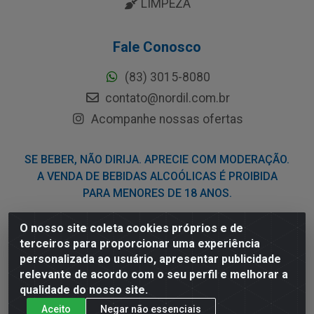
LIMPEZA
Fale Conosco
(83) 3015-8080
contato@nordil.com.br
Acompanhe nossas ofertas
SE BEBER, NÃO DIRIJA. APRECIE COM MODERAÇÃO.
A VENDA DE BEBIDAS ALCOÓLICAS É PROIBIDA
PARA MENORES DE 18 ANOS.
O nosso site coleta cookies próprios e de
Nordil Distribuidora - Avenida Liberdade, 2738, Bloco F -
terceiros para proporcionar uma experiência
Sesi - Bayeux/PB - CEP 58.111-400 - CNPJ
personalizada ao usuário, apresentar publicidade
03.775.813/0001-41
relevante de acordo com o seu perfil e melhorar a
qualidade do nosso site.
Aceito
Negar não essenciais