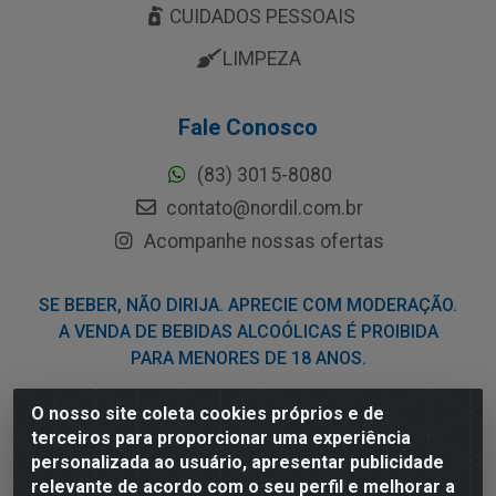
CUIDADOS PESSOAIS
LIMPEZA
Fale Conosco
(83) 3015-8080
contato@nordil.com.br
Acompanhe nossas ofertas
SE BEBER, NÃO DIRIJA. APRECIE COM MODERAÇÃO.
A VENDA DE BEBIDAS ALCOÓLICAS É PROIBIDA
PARA MENORES DE 18 ANOS.
O nosso site coleta cookies próprios e de
Nordil Distribuidora - Avenida Liberdade, 2738, Bloco F -
terceiros para proporcionar uma experiência
Sesi - Bayeux/PB - CEP 58.111-400 - CNPJ
personalizada ao usuário, apresentar publicidade
03.775.813/0001-41
relevante de acordo com o seu perfil e melhorar a