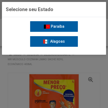
Selecione seu Estado
Baixe já o APP da Nordil
0
Paraíba
Alagoas
VOLTAR
INÍCIO
COZINHA
DESENGORDURANTE
MR MÚSCULO COZINHA LIMAO SACHE REFIL
ECONÔMICO 400ML