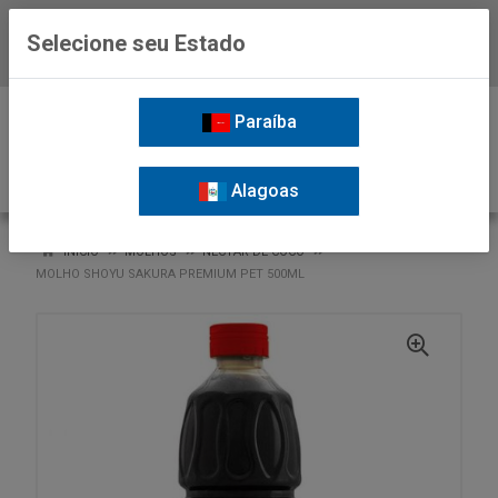
Selecione seu Estado
Baixe já o APP da Nordil
0
Paraíba
Alagoas
VOLTAR
INÍCIO
MOLHOS
NECTAR DE COCO
MOLHO SHOYU SAKURA PREMIUM PET 500ML