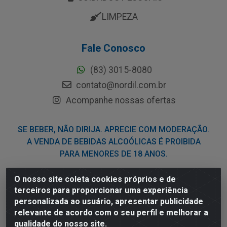
LIMPEZA
Fale Conosco
(83) 3015-8080
contato@nordil.com.br
Acompanhe nossas ofertas
SE BEBER, NÃO DIRIJA. APRECIE COM MODERAÇÃO.
A VENDA DE BEBIDAS ALCOÓLICAS É PROIBIDA
PARA MENORES DE 18 ANOS.
O nosso site coleta cookies próprios e de
Nordil Distribuidora - Avenida Liberdade, 2738, Bloco F -
terceiros para proporcionar uma experiência
Sesi - Bayeux/PB - CEP 58.111-400 - CNPJ
personalizada ao usuário, apresentar publicidade
03.775.813/0001-41
relevante de acordo com o seu perfil e melhorar a
qualidade do nosso site.