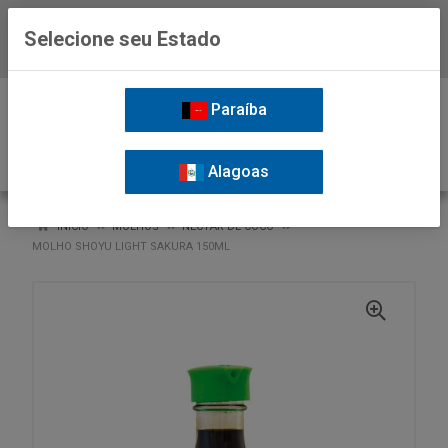
Selecione seu Estado
Baixe já o APP da Nordil
0
Paraíba
Alagoas
VOLTAR
INÍCIO
MOLHOS
NECTAR DE COCO
MOLHO SHOYU LIGHT SAKURA 150ML