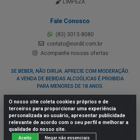
LIMPEZA
Fale Conosco
(83) 3015-8080
contato@nordil.com.br
Acompanhe nossas ofertas
SE BEBER, NÃO DIRIJA. APRECIE COM MODERAÇÃO.
A VENDA DE BEBIDAS ALCOÓLICAS É PROIBIDA
PARA MENORES DE 18 ANOS.
O nosso site coleta cookies próprios e de
Nordil Distribuidora - Avenida Liberdade, 2738, Bloco F -
terceiros para proporcionar uma experiência
Sesi - Bayeux/PB - CEP 58.111-400 - CNPJ
personalizada ao usuário, apresentar publicidade
03.775.813/0001-41
relevante de acordo com o seu perfil e melhorar a
qualidade do nosso site.
Aceito
Negar não essenciais