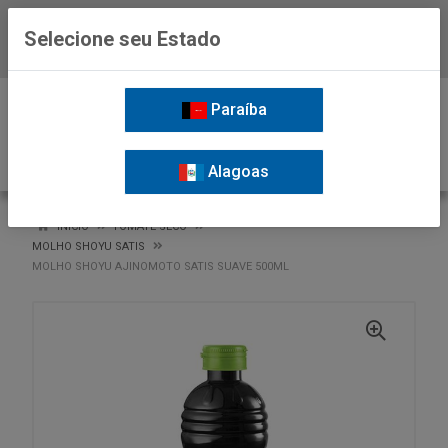
Selecione seu Estado
Baixe já o APP da Nordil
0
Paraíba
Alagoas
VOLTAR
INÍCIO
TOMATE SECO
MOLHO SHOYU SATIS
MOLHO SHOYU AJINOMOTO SATIS SUAVE 500ML