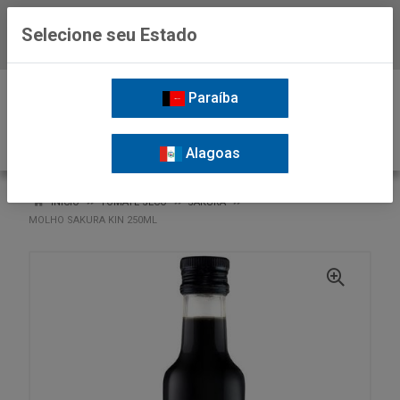
Selecione seu Estado
Baixe já o APP da Nordil
0
Paraíba
Alagoas
VOLTAR
INÍCIO
TOMATE SECO
SAKURA
MOLHO SAKURA KIN 250ML