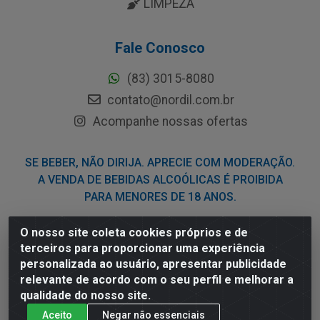
LIMPEZA
Fale Conosco
(83) 3015-8080
contato@nordil.com.br
Acompanhe nossas ofertas
SE BEBER, NÃO DIRIJA. APRECIE COM MODERAÇÃO.
A VENDA DE BEBIDAS ALCOÓLICAS É PROIBIDA
PARA MENORES DE 18 ANOS.
O nosso site coleta cookies próprios e de
Nordil Distribuidora - Avenida Liberdade, 2738, Bloco F -
terceiros para proporcionar uma experiência
Sesi - Bayeux/PB - CEP 58.111-400 - CNPJ
personalizada ao usuário, apresentar publicidade
03.775.813/0001-41
relevante de acordo com o seu perfil e melhorar a
qualidade do nosso site.
Aceito
Negar não essenciais