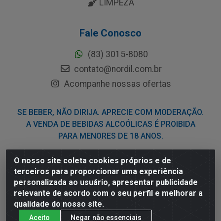
LIMPEZA
Fale Conosco
(83) 3015-8080
contato@nordil.com.br
Acompanhe nossas ofertas
SE BEBER, NÃO DIRIJA. APRECIE COM MODERAÇÃO.
A VENDA DE BEBIDAS ALCOÓLICAS É PROIBIDA
PARA MENORES DE 18 ANOS.
O nosso site coleta cookies próprios e de
Nordil Distribuidora - Avenida Liberdade, 2738, Bloco F -
terceiros para proporcionar uma experiência
Sesi - Bayeux/PB - CEP 58.111-400 - CNPJ
personalizada ao usuário, apresentar publicidade
03.775.813/0001-41
relevante de acordo com o seu perfil e melhorar a
qualidade do nosso site.
Aceito
Negar não essenciais