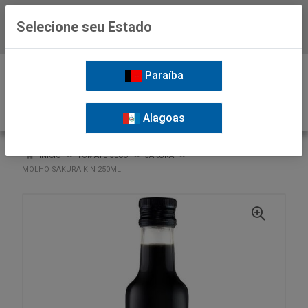
Selecione seu Estado
Baixe já o APP da Nordil
0
Paraíba
Alagoas
VOLTAR
INÍCIO
TOMATE SECO
SAKURA
MOLHO SAKURA KIN 250ML