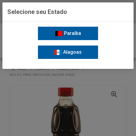
Selecione seu Estado
Baixe já o APP da Nordil
0
Paraíba
Alagoas
VOLTAR
INÍCIO
TOMATES
TOMATE SECO
MOLHO PARA YAKISSOBA SAKURA 500ML