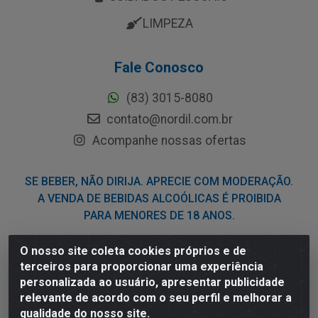
LIMPEZA
Fale Conosco
(83) 3015-8080
contato@nordil.com.br
Acompanhe nossas ofertas
SE BEBER, NÃO DIRIJA. APRECIE COM MODERAÇÃO.
A VENDA DE BEBIDAS ALCOÓLICAS É PROIBIDA
PARA MENORES DE 18 ANOS.
O nosso site coleta cookies próprios e de
Nordil Distribuidora - Avenida Liberdade, 2738, Bloco F -
terceiros para proporcionar uma experiência
Sesi - Bayeux/PB - CEP 58.111-400 - CNPJ
personalizada ao usuário, apresentar publicidade
03.775.813/0001-41
relevante de acordo com o seu perfil e melhorar a
qualidade do nosso site.