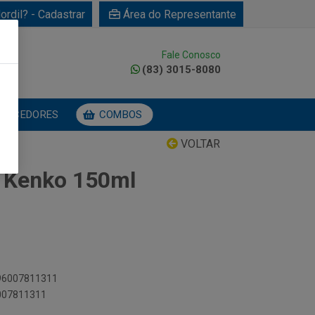
ordil? - Cadastrar
Área do Representante
Fale Conosco
0
(83) 3015-8080
NECEDORES
COMBOS
VOLTAR
o Kenko 150ml
896007811311
6007811311