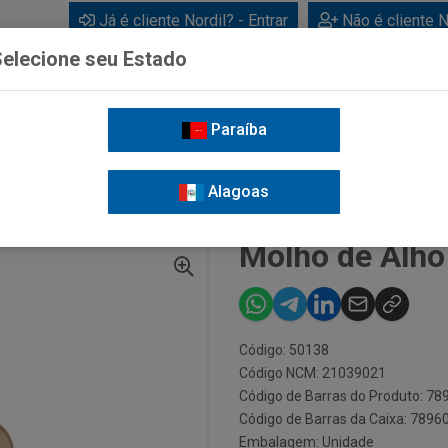
Já é cliente Nordil? - Entrar
Não é cliente N
elecione seu Estado
Paraíba
BEBIDAS
CUIDADOS PESSOAIS
LIMPEZA
FOR
Alagoas
MOLHO DE ALHO KENKO 150ML
Molho de Alh
Código: 50138
Código NCM: 21039021
Código de Barras do Produto: 7
Código de Barras da Caixa: 789
Embalagem: Unidade