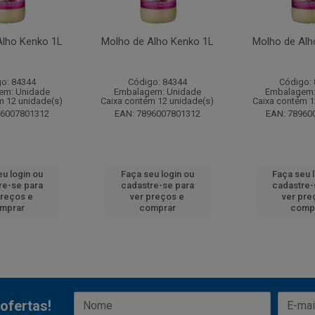
Alho Kenko 1L
Molho de Alho Kenko 1L
Molho de Alh
o: 84344
Código: 84344
Código:
em: Unidade
Embalagem: Unidade
Embalagem:
m 12 unidade(s)
Caixa contém 12 unidade(s)
Caixa contém 1
96007801312
EAN: 7896007801312
EAN: 78960
u login ou
Faça seu login ou
Faça seu 
re-se para
cadastre-se para
cadastre-
preços e
ver preços e
ver pre
mprar
comprar
comp
ofertas!