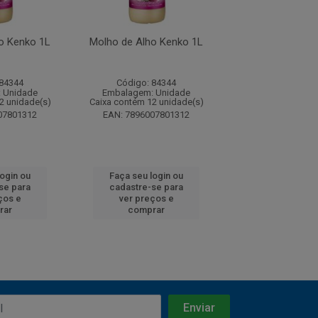
o Kenko 1L
Molho de Alho Kenko 1L
Molho de Alho 
 84344
Código: 84344
Código: 84
 Unidade
Embalagem: Unidade
Embalagem: U
2 unidade(s)
Caixa contém 12 unidade(s)
Caixa contém 12 u
07801312
EAN: 7896007801312
EAN: 7896007
login ou
Faça seu login ou
Faça seu log
se para
cadastre-se para
cadastre-se 
ços e
ver preços e
ver preços
rar
comprar
comprar