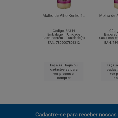
e Alho Kenko 1L
Molho de Alho Kenko 1L
Molho de 
digo: 84344
Código: 84344
Códig
agem: Unidade
Embalagem: Unidade
Embalag
ntém 12 unidade(s)
Caixa contém 12 unidade(s)
Caixa conté
7896007801312
EAN: 7896007801312
EAN: 78
 seu login ou
Faça seu login ou
Faça se
astre-se para
cadastre-se para
cadast
er preços e
ver preços e
ver 
comprar
comprar
co
Cadastre-se para receber nossas 