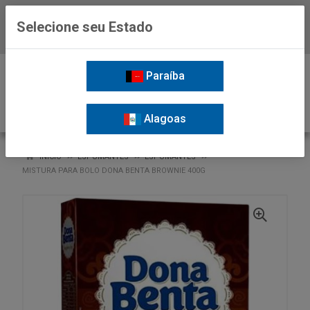
Selecione seu Estado
Baixe já o APP da Nordil
0
Paraíba
Alagoas
VOLTAR
INÍCIO
ESPUMANTES
ESPUMANTES
MISTURA PARA BOLO DONA BENTA BROWNIE 400G