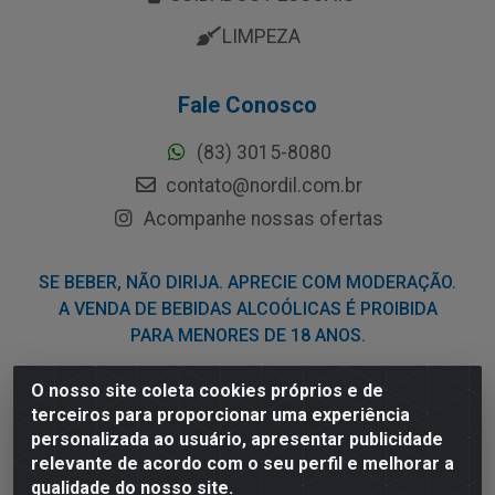
LIMPEZA
Fale Conosco
(83) 3015-8080
contato@nordil.com.br
Acompanhe nossas ofertas
SE BEBER, NÃO DIRIJA. APRECIE COM MODERAÇÃO.
A VENDA DE BEBIDAS ALCOÓLICAS É PROIBIDA
PARA MENORES DE 18 ANOS.
O nosso site coleta cookies próprios e de
Nordil Distribuidora - Avenida Liberdade, 2738, Bloco F -
terceiros para proporcionar uma experiência
Sesi - Bayeux/PB - CEP 58.111-400 - CNPJ
personalizada ao usuário, apresentar publicidade
03.775.813/0001-41
relevante de acordo com o seu perfil e melhorar a
qualidade do nosso site.