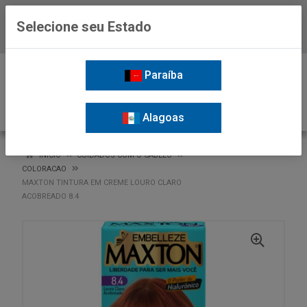
Selecione seu Estado
Baixe já o APP da Nordil
0
Paraíba
Alagoas
VOLTAR
INÍCIO
CUIDADOS COM O CABELO
COLORACAO
MAXTON TINTURA EM CREME LOURO CLARO
ACOBREADO 8.4