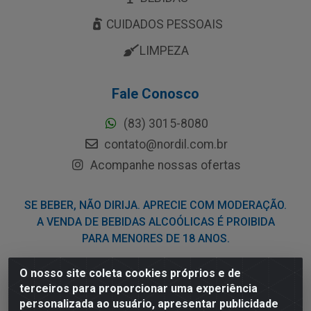
CUIDADOS PESSOAIS
LIMPEZA
Fale Conosco
(83) 3015-8080
contato@nordil.com.br
Acompanhe nossas ofertas
SE BEBER, NÃO DIRIJA. APRECIE COM MODERAÇÃO.
A VENDA DE BEBIDAS ALCOÓLICAS É PROIBIDA
PARA MENORES DE 18 ANOS.
O nosso site coleta cookies próprios e de
Nordil Distribuidora - Avenida Liberdade, 2738, Bloco F -
terceiros para proporcionar uma experiência
Sesi - Bayeux/PB - CEP 58.111-400 - CNPJ
personalizada ao usuário, apresentar publicidade