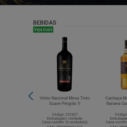
BEBIDAS
Veja mais
te Chandon
Vinho Nacional Mesa Tinto
Cachaça Ma
 Ice 750 com
Suave Pérgola 1l
Banana Gar
tucho
Código: 251627
Código
: 268825
Embalagem: Unidade
Embalage
m: Unidade
Caixa contém 12 unidade(s)
Caixa contém
m 6 unidade(s)