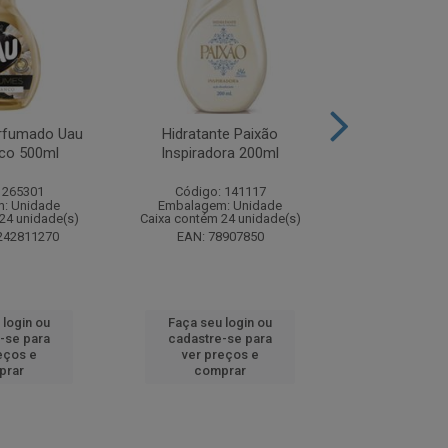
rfumado Uau
Hidratante Paixão
Shampoo P
co 500ml
Inspiradora 200ml
Iluminador P
 265301
Código: 141117
Código:
: Unidade
Embalagem: Unidade
Embalagem
24 unidade(s)
Caixa contém 24 unidade(s)
Caixa contém 
242811270
EAN: 78907850
EAN: 7891
 login ou
Faça seu login ou
Faça seu 
-se para
cadastre-se para
cadastre
eços e
ver preços e
ver pr
prar
comprar
comp