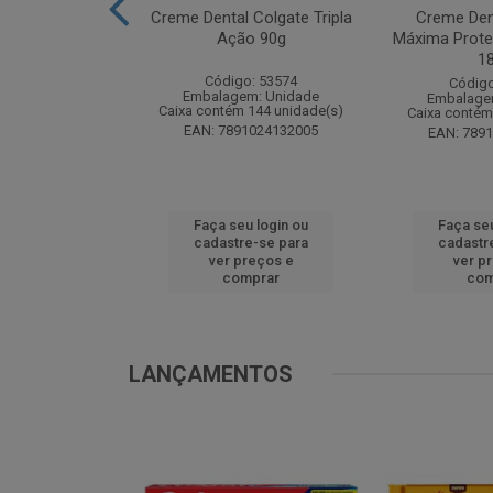
te Pinho Sol
Creme Dental Colgate Tripla
Creme Den
inal 1L
Ação 90g
Máxima Prote
1
o: 53883
Código: 53574
Código
m: Unidade
Embalagem: Unidade
Embalage
 12 unidade(s)
Caixa contém 144 unidade(s)
Caixa contém
1024194607
EAN: 7891024132005
EAN: 789
u login ou
Faça seu login ou
Faça seu
e-se para
cadastre-se para
cadastr
reços e
ver preços e
ver p
mprar
comprar
com
LANÇAMENTOS