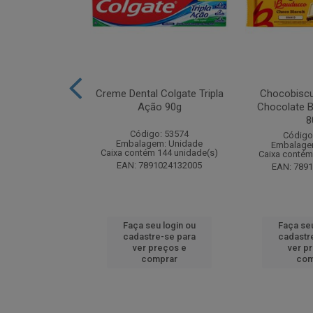
zon Meu Toque
Creme Dental Colgate Tripla
Chocobiscu
 Pote 23g
Ação 90g
Chocolate B
8
: 247689
Código: 53574
Código
m: Unidade
Embalagem: Unidade
Embalage
 18 unidade(s)
Caixa contém 144 unidade(s)
Caixa contém
1132165445
EAN: 7891024132005
EAN: 789
u login ou
Faça seu login ou
Faça seu
e-se para
cadastre-se para
cadastr
reços e
ver preços e
ver p
mprar
comprar
com