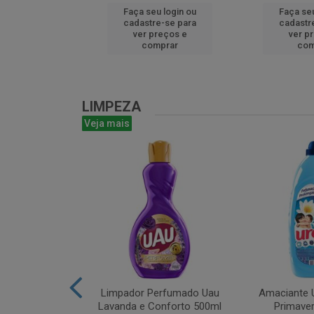
u login ou
Faça seu login ou
Faça seu
e-se para
cadastre-se para
cadastr
reços e
ver preços e
ver p
mprar
comprar
com
LIMPEZA
Veja mais
m Bruto 1L
Limpador Perfumado Uau
Amaciante U
Lavanda e Conforto 500ml
Primaver