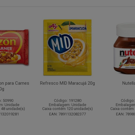
n para Carnes
Refresco MID Maracujá 20g
Nutell
0g
: 50990
Código: 191280
Código:
m: Unidade
Embalagem: Unidade
Embalagem
 48 unidade(s)
Caixa contém 120 unidade(s)
Caixa contém 
1132019281
EAN: 7891132082377
EAN: 7898