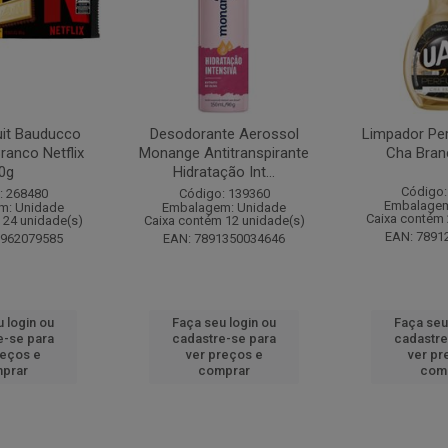
it Bauducco
Desodorante Aerossol
Limpador Pe
ranco Netflix
Monange Antitranspirante
Cha Bran
0g
Hidratação Int...
Código:
: 268480
Código: 139360
Embalagem
m: Unidade
Embalagem: Unidade
Caixa contém 
 24 unidade(s)
Caixa contém 12 unidade(s)
EAN: 7891
1962079585
EAN: 7891350034646
 login ou
Faça seu login ou
Faça seu
e-se para
cadastre-se para
cadastre
reços e
ver preços e
ver pr
prar
comprar
com