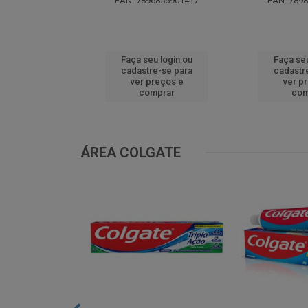
EAN: 7896855901417
EAN: 789
u login ou
Faça seu login ou
Faça seu
e-se para
cadastre-se para
cadastr
reços e
ver preços e
ver p
mprar
comprar
com
ÁREA COLGATE