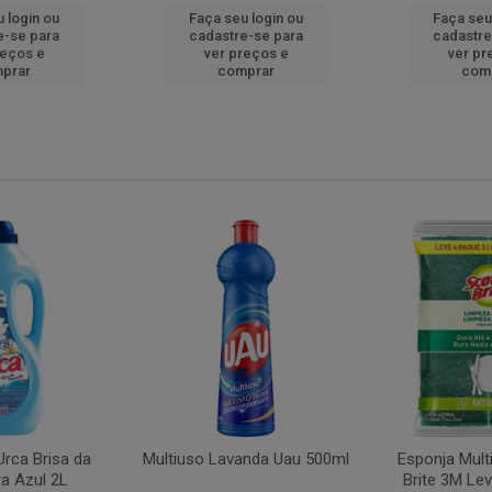
 login ou
Faça seu login ou
Faça seu
e-se para
cadastre-se para
cadastre
reços e
ver preços e
ver pr
prar
comprar
com
rca Brisa da
Multiuso Lavanda Uau 500ml
Esponja Mult
a Azul 2L
Brite 3M Le