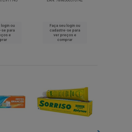
072911145
EAN: 7898566570142
EAN: 5000
 login ou
Faça seu login ou
Faça seu 
-se para
cadastre-se para
cadastre
eços e
ver preços e
ver pr
prar
comprar
comp