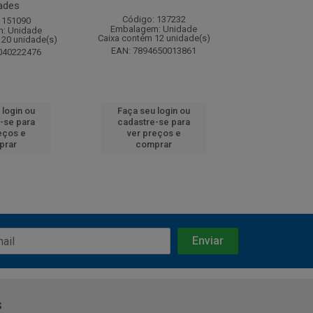
ades
Código: 137232
Código:
 151090
Embalagem: Unidade
Embalagem
: Unidade
Caixa contém 12 unidade(s)
Caixa contém 
120 unidade(s)
EAN: 7894650013861
EAN: 7891
040222476
 login ou
Faça seu login ou
Faça seu 
-se para
cadastre-se para
cadastre
eços e
ver preços e
ver pr
prar
comprar
comp
s