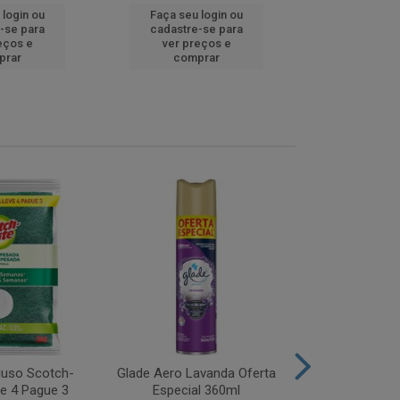
 login ou
Faça seu login ou
Faça seu 
-se para
cadastre-se para
cadastre
eços e
ver preços e
ver pr
prar
comprar
comp
iuso Scotch-
Glade Aero Lavanda Oferta
Desinfetant
ve 4 Pague 3
Especial 360ml
Origina