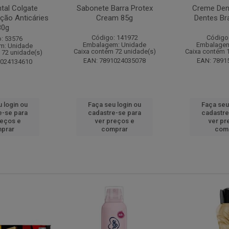
tal Colgate
Sabonete Barra Protex
Creme Dent
ção Anticáries
Cream 85g
Dentes Br
80g
Código: 141972
Código
: 53576
Embalagem: Unidade
Embalagem
m: Unidade
Caixa contém 72 unidade(s)
Caixa contém 
 72 unidade(s)
EAN: 7891024035078
EAN: 7891
1024134610
 login ou
Faça seu login ou
Faça seu
e-se para
cadastre-se para
cadastre
reços e
ver preços e
ver pr
prar
comprar
com