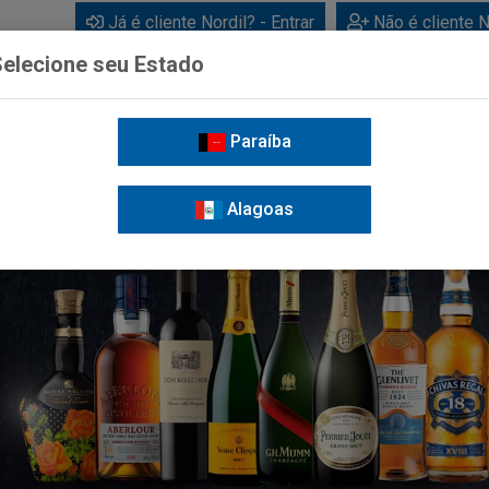
Já é cliente Nordil? - Entrar
Não é cliente N
elecione seu Estado
Paraíba
BEBIDAS
CUIDADOS PESSOAIS
LIMPEZA
FOR
Alagoas