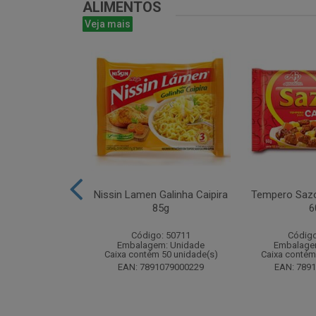
ALIMENTOS
Veja mais
ta 16g - Atado
Nissin Lamen Galinha Caipira
Tempero Sazo
 unidades
85g
6
o: 51499
Código: 50711
Código
m: Unidade
Embalagem: Unidade
Embalage
 24 unidade(s)
Caixa contém 50 unidade(s)
Caixa contém
8024393184
EAN: 7891079000229
EAN: 789