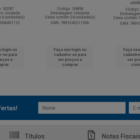
unid
: 50287
Código: 50858
Código:
m: Unidade
Embalagem: Unidade
Embalagem
 6 unidade(s)
Caixa contém 24 unidade(s)
Caixa contém 
6056401112
EAN: 7891242211506
EAN: 7891
 login ou
Faça seu login ou
Faça seu
e-se para
cadastre-se para
cadastre
reços e
ver preços e
ver pr
prar
comprar
com
ertas!
Títulos
Notas Fiscai