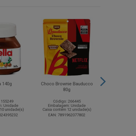
a 140g
Choco Brownie Bauducco
Complemento
80g
Sustagen K
Chocolate S
 155249
Código: 266445
Código:
: Unidade
Embalagem: Unidade
Embalagem
10 unidade(s)
Caixa contém 12 unidade(s)
Caixa contém 
024395232
EAN: 7891962077802
EAN: 7898