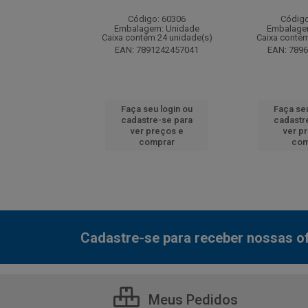
: 130077
Código: 60306
Código
m: Unidade
Embalagem: Unidade
Embalage
 12 unidade(s)
Caixa contém 24 unidade(s)
Caixa contém
7000800548
EAN: 7891242457041
EAN: 789
u login ou
Faça seu login ou
Faça seu
e-se para
cadastre-se para
cadastr
reços e
ver preços e
ver p
mprar
comprar
com
Cadastre-se para receber nossas of
Meus Pedidos