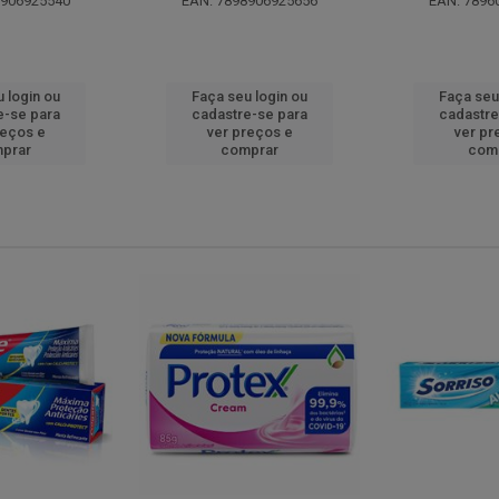
8906925540
EAN: 7898906925656
EAN: 7896
 login ou
Faça seu login ou
Faça seu
e-se para
cadastre-se para
cadastre
reços e
ver preços e
ver pr
prar
comprar
com