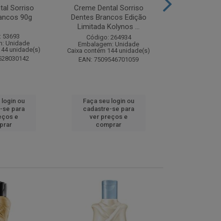
al Sorriso
Creme Dental Sorriso
Sabonete Ba
ancos 90g
Dentes Brancos Edição
Limpeza Profu
Limitada Kolynos ...
85
: 53693
Código: 264934
Código:
: Unidade
Embalagem: Unidade
Embalagem
144 unidade(s)
Caixa contém 144 unidade(s)
Caixa contém 
528030142
EAN: 7509546701059
EAN: 7891
 login ou
Faça seu login ou
Faça seu 
-se para
cadastre-se para
cadastre
eços e
ver preços e
ver pr
prar
comprar
comp