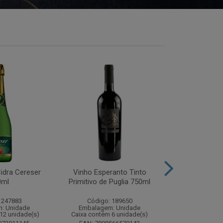
idra Cereser
Vinho Esperanto Tinto
Whisky Ballan
0ml
Primitivo de Puglia 750ml
750
 247883
Código: 189650
Código:
: Unidade
Embalagem: Unidade
Embalagem
12 unidade(s)
Caixa contém 6 unidade(s)
Caixa contém 