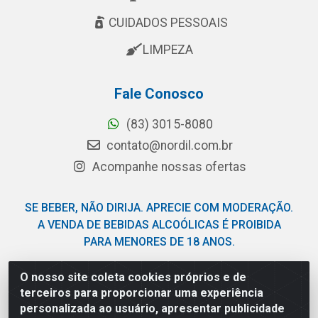
CUIDADOS PESSOAIS
LIMPEZA
Fale Conosco
(83) 3015-8080
contato@nordil.com.br
Acompanhe nossas ofertas
SE BEBER, NÃO DIRIJA. APRECIE COM MODERAÇÃO.
A VENDA DE BEBIDAS ALCOÓLICAS É PROIBIDA
PARA MENORES DE 18 ANOS.
O nosso site coleta cookies próprios e de
Nordil Distribuidora - Avenida Liberdade, 2738, Bloco F -
terceiros para proporcionar uma experiência
Sesi - Bayeux/PB - CEP 58.111-400 - CNPJ
personalizada ao usuário, apresentar publicidade
03.775.813/0001-41