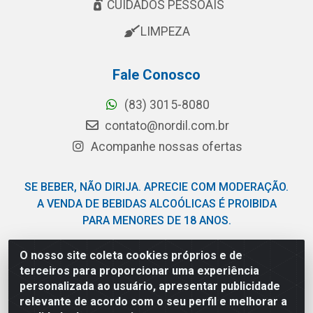
CUIDADOS PESSOAIS
LIMPEZA
Fale Conosco
(83) 3015-8080
contato@nordil.com.br
Acompanhe nossas ofertas
SE BEBER, NÃO DIRIJA. APRECIE COM MODERAÇÃO.
A VENDA DE BEBIDAS ALCOÓLICAS É PROIBIDA
PARA MENORES DE 18 ANOS.
O nosso site coleta cookies próprios e de
Nordil Distribuidora - Avenida Liberdade, 2738, Bloco F -
terceiros para proporcionar uma experiência
Sesi - Bayeux/PB - CEP 58.111-400 - CNPJ
personalizada ao usuário, apresentar publicidade
03.775.813/0001-41
relevante de acordo com o seu perfil e melhorar a