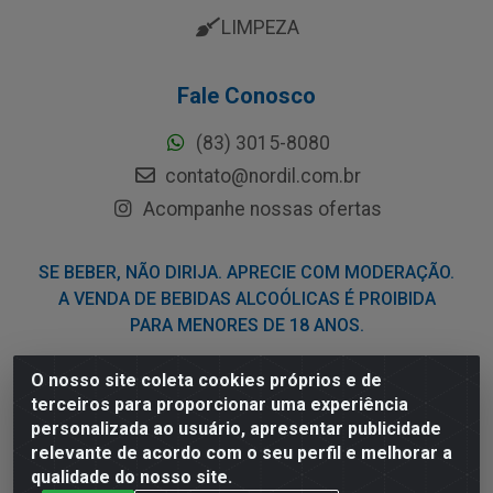
LIMPEZA
Fale Conosco
(83) 3015-8080
contato@nordil.com.br
Acompanhe nossas ofertas
SE BEBER, NÃO DIRIJA. APRECIE COM MODERAÇÃO.
A VENDA DE BEBIDAS ALCOÓLICAS É PROIBIDA
PARA MENORES DE 18 ANOS.
O nosso site coleta cookies próprios e de
Nordil Distribuidora - Avenida Liberdade, 2738, Bloco F -
terceiros para proporcionar uma experiência
Sesi - Bayeux/PB - CEP 58.111-400 - CNPJ
personalizada ao usuário, apresentar publicidade
03.775.813/0001-41
relevante de acordo com o seu perfil e melhorar a
qualidade do nosso site.