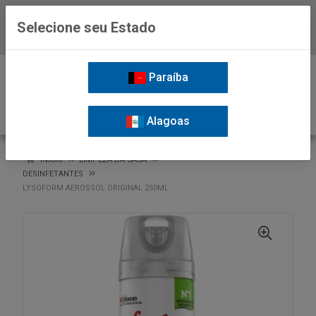
Selecione seu Estado
Baixe já o APP da Nordil
0
Paraíba
Alagoas
VOLTAR
INÍCIO
LIMPEZA DA CASA
DESINFETANTES
LYSOFORM AEROSSOL ORIGINAL 250ML