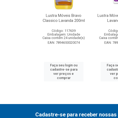
óveis Bravo Flash
Lustra Móveis Bravo
Lustra Móve
anda 500ml
Classico Lavanda 200ml
Lavan
digo: 117640
Código: 117639
Códig
agem: Unidade
Embalagem: Unidade
Embalag
ntém 12 unidade(s)
Caixa contém 24 unidade(s)
Caixa conté
7894650030615
EAN: 7894650020074
EAN: 78
 seu login ou
Faça seu login ou
Faça se
astre-se para
cadastre-se para
cadast
er preços e
ver preços e
ver 
comprar
comprar
co
Cadastre-se para receber nossas 