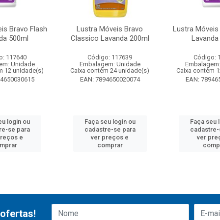
is Bravo Flash
Lustra Móveis Bravo
Lustra Móveis
da 500ml
Classico Lavanda 200ml
Lavanda
o: 117640
Código: 117639
Código: 
em: Unidade
Embalagem: Unidade
Embalagem:
m 12 unidade(s)
Caixa contém 24 unidade(s)
Caixa contém 1
94650030615
EAN: 7894650020074
EAN: 78946
u login ou
Faça seu login ou
Faça seu 
re-se para
cadastre-se para
cadastre-
preços e
ver preços e
ver pre
mprar
comprar
comp
ofertas!