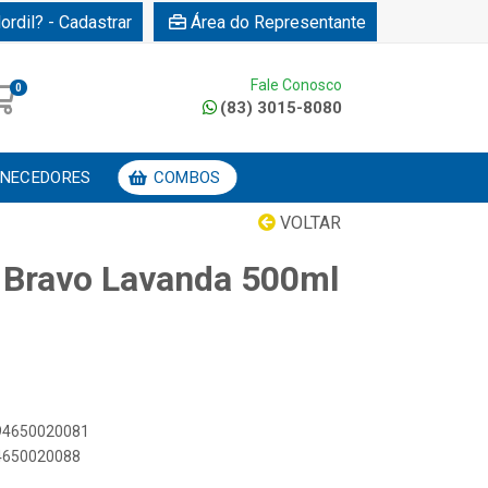
ordil? - Cadastrar
Área do Representante
Fale Conosco
0
(83) 3015-8080
NECEDORES
COMBOS
VOLTAR
 Bravo Lavanda 500ml
894650020081
94650020088