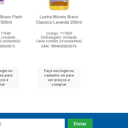
 Bravo Flash
Lustra Móveis Bravo
Lustra Móveis Br
 500ml
Classico Lavanda 200ml
Lavanda 5
117640
Código: 117639
Código: 117
 Unidade
Embalagem: Unidade
Embalagem: U
2 unidade(s)
Caixa contém 24 unidade(s)
Caixa contém 12 u
50030615
EAN: 7894650020074
EAN: 7894650
login ou
Faça seu login ou
Faça seu log
se para
cadastre-se para
cadastre-se 
ços e
ver preços e
ver preços
rar
comprar
comprar