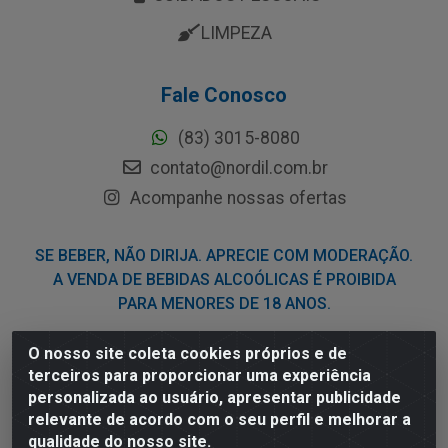
LIMPEZA
Fale Conosco
(83) 3015-8080
contato@nordil.com.br
Acompanhe nossas ofertas
SE BEBER, NÃO DIRIJA. APRECIE COM MODERAÇÃO.
A VENDA DE BEBIDAS ALCOÓLICAS É PROIBIDA
PARA MENORES DE 18 ANOS.
O nosso site coleta cookies próprios e de
Nordil Distribuidora - Avenida Liberdade, 2738, Bloco F -
terceiros para proporcionar uma experiência
Sesi - Bayeux/PB - CEP 58.111-400 - CNPJ
personalizada ao usuário, apresentar publicidade
03.775.813/0001-41
relevante de acordo com o seu perfil e melhorar a
qualidade do nosso site.