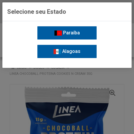
Selecione seu Estado
Baixe já o APP da Nordil
0
Paraíba
Alagoas
VOLTAR
INÍCIO
DOCES
COCADA
LINEA CHOCOBALL PROTEINA COOKIES N CREAM 35G