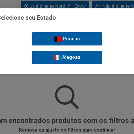
Já é cliente Nordil? - Entrar
Não é cliente N
elecione seu Estado
Paraíba
BEBIDAS
CUIDADOS PESSOAIS
LIMPEZA
FOR
Alagoas
m encontrados produtos com os filtros 
Remova ou ajuste os filtros para continuar