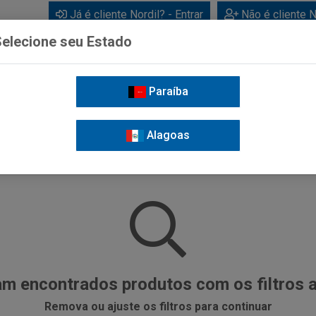
Já é cliente Nordil? - Entrar
Não é cliente N
elecione seu Estado
Paraíba
BEBIDAS
CUIDADOS PESSOAIS
LIMPEZA
FOR
Alagoas
m encontrados produtos com os filtros 
Remova ou ajuste os filtros para continuar