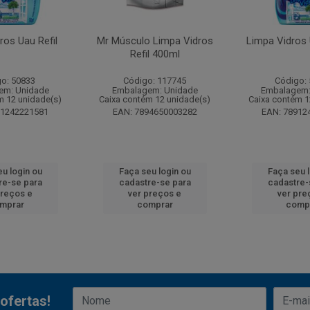
ros Uau Refil
Mr Músculo Limpa Vidros
Limpa Vidros 
Refil 400ml
o: 50833
Código: 117745
Código:
em: Unidade
Embalagem: Unidade
Embalagem:
m 12 unidade(s)
Caixa contém 12 unidade(s)
Caixa contém 1
91242221581
EAN: 7894650003282
EAN: 78912
u login ou
Faça seu login ou
Faça seu 
re-se para
cadastre-se para
cadastre-
preços e
ver preços e
ver pre
mprar
comprar
comp
ofertas!