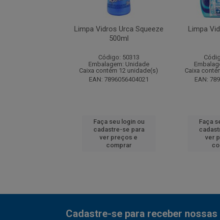
dros Uau Gatilho
Limpa Vidros Urca Squeeze
Limpa Vid
500ml
digo: 50784
Código: 50313
Códig
agem: Unidade
Embalagem: Unidade
Embalag
ntém 12 unidade(s)
Caixa contém 12 unidade(s)
Caixa conté
7891242221574
EAN: 7896056404021
EAN: 78
 seu login ou
Faça seu login ou
Faça se
astre-se para
cadastre-se para
cadast
er preços e
ver preços e
ver 
comprar
comprar
co
Cadastre-se para receber nossas 