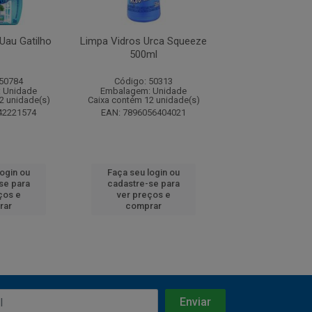
Uau Gatilho
Limpa Vidros Urca Squeeze
Limpa Vidros U
500ml
 50784
Código: 50313
Código: 50
 Unidade
Embalagem: Unidade
Embalagem: U
2 unidade(s)
Caixa contém 12 unidade(s)
Caixa contém 12 u
42221574
EAN: 7896056404021
EAN: 7891242
login ou
Faça seu login ou
Faça seu log
se para
cadastre-se para
cadastre-se 
ços e
ver preços e
ver preços
rar
comprar
comprar