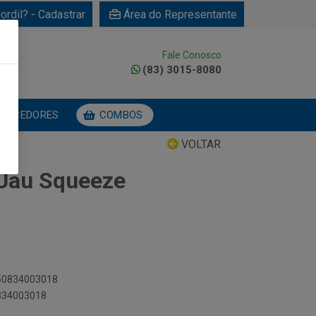
ordil? - Cadastrar
Área do Representante
Fale Conosco
0
(83) 3015-8080
NECEDORES
COMBOS
VOLTAR
 Uau Squeeze
050834003018
0834003018