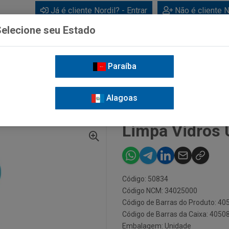
Já é cliente Nordil? - Entrar
Não é cliente N
elecione seu Estado
Paraíba
BEBIDAS
CUIDADOS PESSOAIS
LIMPEZA
FOR
Alagoas
 VIDROS UAU SQUEEZE
Limpa Vidros
Código: 50834
Código NCM: 34025000
Código de Barras do Produto: 4
Código de Barras da Caixa: 405
Embalagem: Unidade