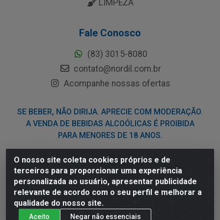
LIMPEZA
Fale Conosco
(83) 3015-8080
contato@nordil.com.br
Acompanhe nossas ofertas
SE BEBER, NÃO DIRIJA. APRECIE COM MODERAÇÃO.
A VENDA DE BEBIDAS ALCOÓLICAS É PROIBIDA
PARA MENORES DE 18 ANOS.
O nosso site coleta cookies próprios e de
Nordil Distribuidora - Avenida Liberdade, 2738, Bloco F -
terceiros para proporcionar uma experiência
Sesi - Bayeux/PB - CEP 58.111-400 - CNPJ
personalizada ao usuário, apresentar publicidade
03.775.813/0001-41
relevante de acordo com o seu perfil e melhorar a
qualidade do nosso site.
Aceito
Negar não essenciais