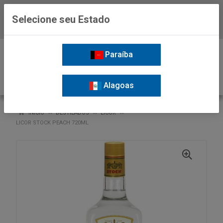
Selecione seu Estado
Baixe já o APP da Nordil
0
Paraíba
Alagoas
VOLTAR
INÍCIO
DESTILADOS
LICOR
LICOR STOCK PEACH 720ML